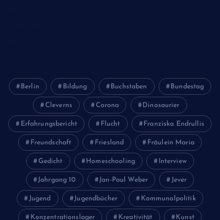
Tiere
Wirtschaft
Wissenschaft
Berlin
Bildung
Buchstaben
Bundestag
Cleverns
Corona
Dinosaurier
Erfahrungsbericht
Flucht
Franziska Endrullis
Freundschaft
Friesland
Fräulein Maria
Gedicht
Homeschooling
Interview
Jahrgang 10
Jan-Paul Weber
Jever
Jugend
Jugendbücher
Kommunalpolitik
Konzentrationslager
Kreativität
Kunst