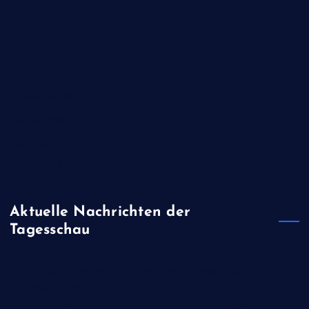
Juni 2020
Mai 2020
Februar 2020
Januar 2020
November 2019
August 2019
April 2019
Januar 2019
Aktuelle Nachrichten der
Tagesschau
Vorschlag von Verkehrsminister: Debatte über Lkw-
Sonntagsfahrverbot