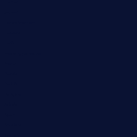
Humor
Jugend
Landwirtschaft
Lokales
Lyrik
Mariengymnasium
Natur
Poesie
Politik
Religion
Schule
Sport
Studium
Technik