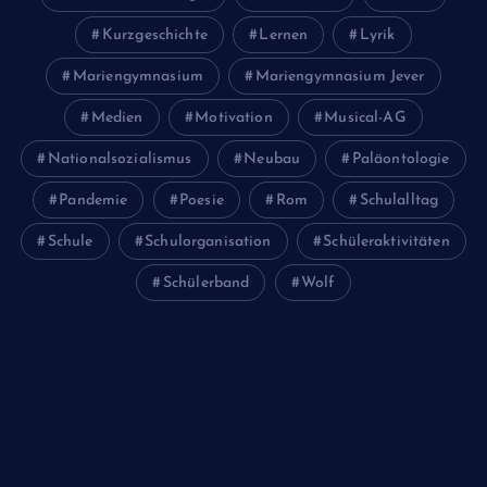
Kurzgeschichte
Lernen
Lyrik
Mariengymnasium
Mariengymnasium Jever
Medien
Motivation
Musical-AG
Nationalsozialismus
Neubau
Paläontologie
Pandemie
Poesie
Rom
Schulalltag
Schule
Schulorganisation
Schüleraktivitäten
Schülerband
Wolf
Juni 2026
Februar 2024
Januar 2024
Oktober 2023