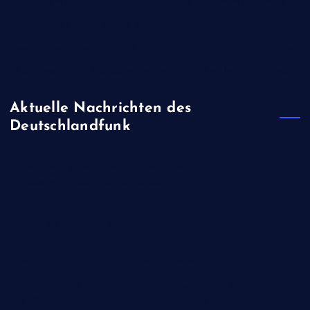
Ukraine greift erneut russischen Onlinehändler Wildberries an
Verdächtiger Drohnenflug über "Patriot-Werft"
Ceuta-Krise - Madrid droht Rom im Streit um Grenzkontrollen
Ebolavirus in DR Kongo verbreitet sich schneller als je zuvor
Aktuelle Nachrichten des
Deutschlandfunk
Nutzfahrzeughersteller - Quartalsgewinn bei Daimler Truck
um fast 50 Prozent eingebrochen
Facebook-Mutterkonzern - Meta zu Millionenstrafe verurteilt,
Gericht sieht Kinder gefährdet
Ukraine-Krieg - Strack-Zimmermann (FDP): "Europäische
Verbündete müssen mehr Patriots liefern"
Geburtenstarke Jahrgänge - Studie: Auch nach Renteneintritt
der "Babyboomer" kommen demografische