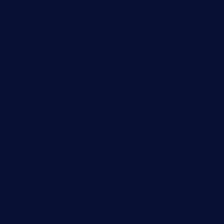
Mai 2023
April 2023
März 2023
Dezember 2022
November 2022
Oktober 2022
Juni 2022
Februar 2022
November 2021
Juli 2021
Februar 2021
November 2020
Juli 2020