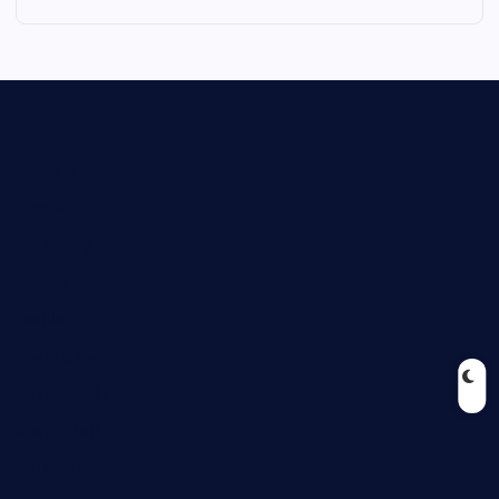
Biologie
Corona
Ernährung
Europa
Feuilleton
Geschichte
Gesellschaft
Gesundheit
Halloween