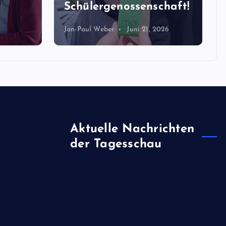
Schülergenossenschaft!
Jan-Paul Weber
Juni 21, 2026
Aktuelle Nachrichten
der Tagesschau
Kündigungen wegen Iran-Krieg:
"Schlechte Stimmung in der US-
Truppe"
Kinderschutz: Meta soll 567 Millionen