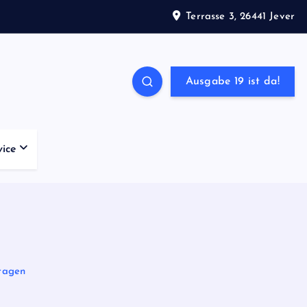
Terrasse 3, 26441 Jever
Ausgabe 19 ist da!
vice
fragen