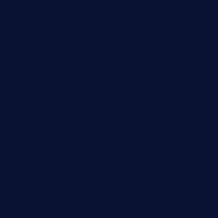
Sicherheitsexperte: "Deutschland ist
bei Erkennung und Abwehr von
Drohnen nicht auf Stand der Dinge"
FIFA-Präsident Infantino - Trotz
Rücknahme von Investorenplänen:
UEFA droht weiter mit Boykott von
Fußball-WM
Skandinavien - Norwegen meldet
ungewöhnliche Todesfälle von
Rentieren
Westjordanland - Israelischer Siedler
wegen fahrlässiger Tötung angeklagt
München - Stefan Aust erhält
Bayerischen Buchpreis für sein
Gesamtwerk