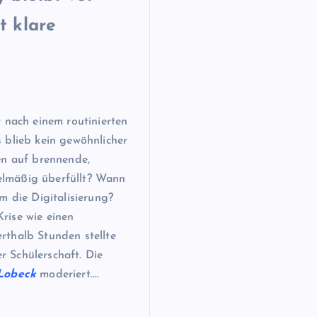
t klare
 nach einem routinierten
 blieb kein gewöhnlicher
en auf brennende,
elmäßig überfüllt? Wann
m die Digitalisierung?
rise wie einen
rthalb Stunden stellte
 Schülerschaft. Die
-Lobeck
moderiert.…