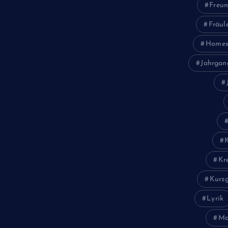
Geschichte
Freun
Gesellschaft
Fräul
Gesundheit
Homes
Halloween
Jahrgan
Humor
Jugend
Landwirtschaft
Lokales
Lyrik
Kr
Mariengymnasium
Kurzg
Natur
Lyrik
Ma
Poesie