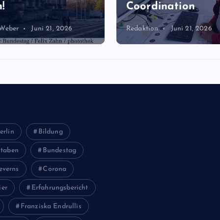
!
Coordination
 Weber
Juni 21, 2026
Redaktion
Juni 21, 2026
Juni 2026
erlin
Bildung
Februar 2024
staben
Bundestag
Januar 2024
everns
Corona
Oktober 2023
ier
Erfahrungsbericht
Mai 2023
Franziska Endrullis