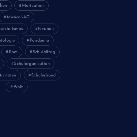
ien
Motivation
Juni 2020
Musical-AG
Mai 2020
sozialismus
Neubau
Februar 2020
tologie
Pandemie
Januar 2020
Rom
Schulalltag
November 2019
Schulorganisation
August 2019
tivitäten
Schülerband
April 2019
Wolf
Januar 2019