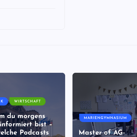
IK
WIRTSCHAFT
m du morgens
MARIENGYMNASIUM
informiert bist –
elche Podcasts
Master of AG-