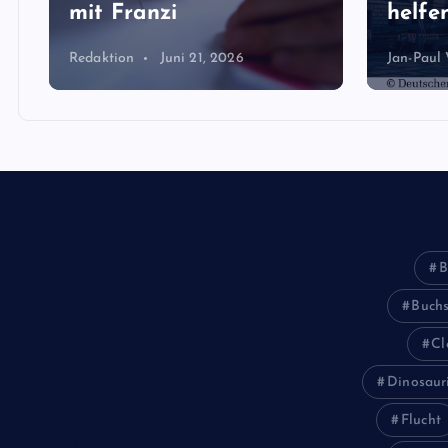
mit Franzi
helfen
Redaktion
Juni 21, 2026
Jan-Paul
Biologie
B
Corona
Buch
Ernährung
Cl
Europa
Dinosaur
Feuilleton
Flucht