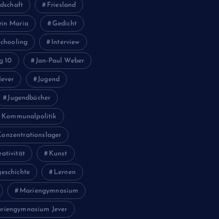
April 2023
dschaft
Friesland
März 2023
ein Maria
Gedicht
Dezember 2022
chooling
Interview
November 2022
g 10
Jan-Paul Weber
Oktober 2022
Jever
Jugend
Juni 2022
Jugendbücher
Februar 2022
Kommunalpolitik
November 2021
Konzentrationslager
Juli 2021
eativität
Kunst
Februar 2021
eschichte
Lernen
Mariengymnasium
November 2020
riengymnasium Jever
Juli 2020