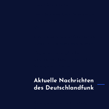
Dollar Strafe zahlen
Trotz Supreme Court-Niederlage:
Trump schränkt erneut Geburtsrecht
ein
Oman: Gestrandeter Öltanker könnte
Umweltkatastrophe verursachen
Flughafen Leipzig/Halle:
Bundesanwaltschaft ermittelt zu
Sprengstoff-Drohne
Aktuelle Nachrichten
des Deutschlandfunk
Sprengstoffdrohne in Leipzig -