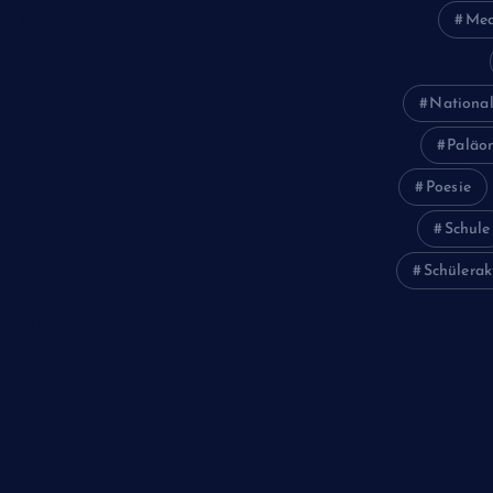
Med
Politik
Religion
National
Schule
Paläon
Sport
Poesie
Studium
Schule
Technik
Schülerak
Tiere
Wirtschaft
Wissenschaft