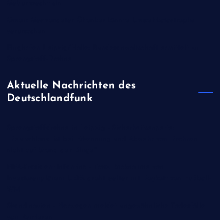
Geburtsrecht ein
Oman: Gestrandeter Öltanker könnte Umweltkatastrophe
verursachen
Flughafen Leipzig/Halle: Bundesanwaltschaft ermittelt zu
Sprengstoff-Drohne
Aktuelle Nachrichten des
Deutschlandfunk
Sprengstoffdrohne in Leipzig - Sicherheitsexperte:
"Deutschland ist bei Erkennung und Abwehr von Drohnen
nicht auf Stand der Dinge"
FIFA-Präsident Infantino - Trotz Rücknahme von
Investorenplänen: UEFA droht weiter mit Boykott von Fußball-
WM
Skandinavien - Norwegen meldet ungewöhnliche Todesfälle
von Rentieren