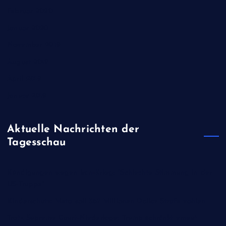
Februar 2020
Januar 2020
November 2019
August 2019
April 2019
Januar 2019
Aktuelle Nachrichten der
Tagesschau
Kündigungen wegen Iran-Krieg: "Schlechte Stimmung in der
US-Truppe"
Kinderschutz: Meta soll 567 Millionen Dollar Strafe zahlen
Trotz Supreme Court-Niederlage: Trump schränkt erneut