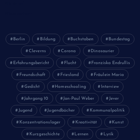
Wirtschaft
Wissenschaft
Berlin
Bildung
Buchstaben
Bundestag
Cleverns
Corona
Dinosaurier
Erfahrungsbericht
Flucht
Franziska Endrullis
Freundschaft
Friesland
Fräulein Maria
Gedicht
Homeschooling
Interview
Jahrgang 10
Jan-Paul Weber
Jever
Jugend
Jugendbücher
Kommunalpolitik
Konzentrationslager
Kreativität
Kunst
Kurzgeschichte
Lernen
Lyrik