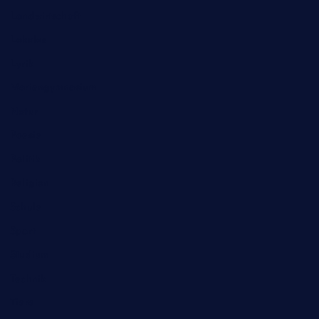
Landwirtschaft
Lokales
Lyrik
Mariengymnasium
Natur
Poesie
Politik
Religion
Schule
Sport
Studium
Technik
Tiere