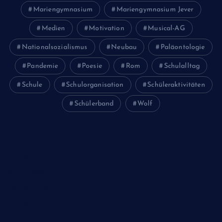
Mariengymnasium
Mariengymnasium Jever
Medien
Motivation
Musical-AG
Nationalsozialismus
Neubau
Paläontologie
Pandemie
Poesie
Rom
Schulalltag
Schule
Schulorganisation
Schüleraktivitäten
Schülerband
Wolf
Juni 2026
Februar 2024
Januar 2024
Oktober 2023
Mai 2023