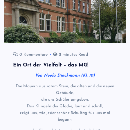
0 Kommentare
2 minutes Read
Ein Ort der Vielfalt – das MG!
Von Neela Dieckmann (Kl. 10)
Die Mauern aus rotem Stein, die alten und die neuen
Gebäude,
die uns Schüler umgeben.
Das Klingeln der Glocke, laut und schrill,
zeigt uns, wie jeder schöne Schultag für uns mal
begann.