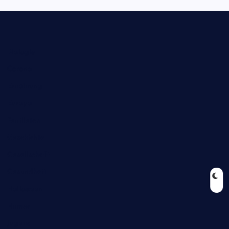
Biologie
Corona
Ernährung
Europa
Feuilleton
Geschichte
Gesellschaft
Gesundheit
Halloween
Humor
Jugend