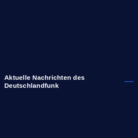
Ukraine greift erneut russischen Onlinehändler Wildberries
an
Verdächtiger Drohnenflug über "Patriot-Werft"
Ceuta-Krise - Madrid droht Rom im Streit um
Grenzkontrollen
Ebolavirus in DR Kongo verbreitet sich schneller als je
zuvor
Aktuelle Nachrichten des
Deutschlandfunk
Nutzfahrzeughersteller - Quartalsgewinn bei Daimler Truck
um fast 50 Prozent eingebrochen
Facebook-Mutterkonzern - Meta zu Millionenstrafe
verurteilt, Gericht sieht Kinder gefährdet