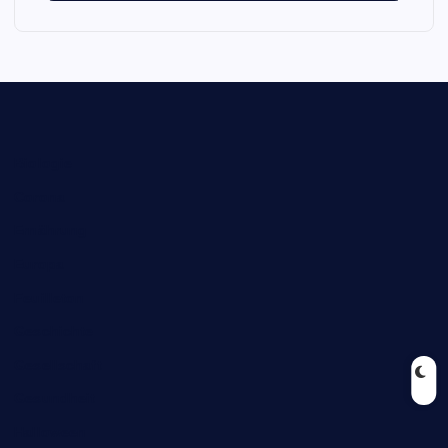
Biologie
Corona
Ernährung
Europa
Feuilleton
Geschichte
Gesellschaft
Gesundheit
Halloween