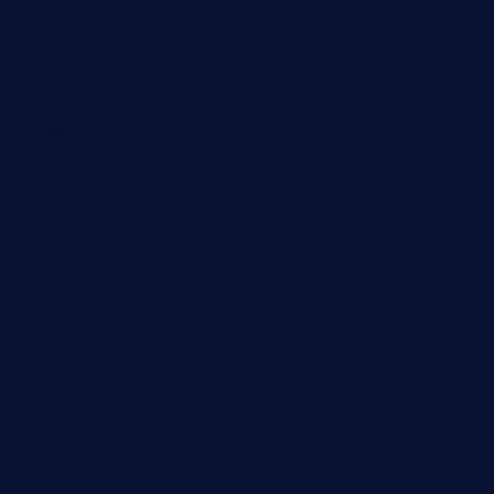
Humor
Jugend
Landwirtschaft
Lokales
Lyrik
Mariengymnasium
Natur
Poesie
Politik
Religion
Schule
Sport
Studium