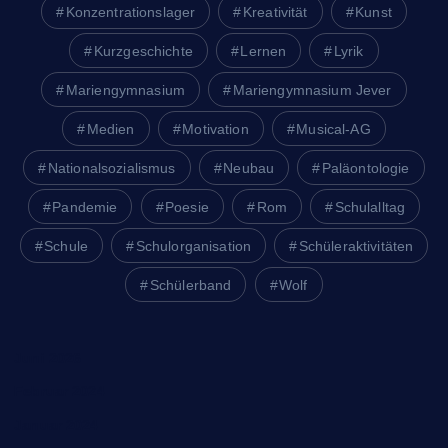
Konzentrationslager
Kreativität
Kunst
Kurzgeschichte
Lernen
Lyrik
Mariengymnasium
Mariengymnasium Jever
Medien
Motivation
Musical-AG
Nationalsozialismus
Neubau
Paläontologie
Pandemie
Poesie
Rom
Schulalltag
Schule
Schulorganisation
Schüleraktivitäten
Schülerband
Wolf
Juni 2026
Februar 2024
Januar 2024