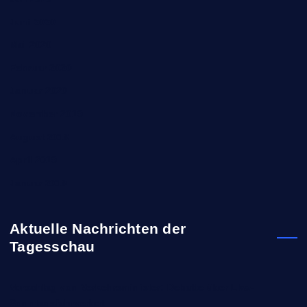
Juni 2020
Mai 2020
Februar 2020
Januar 2020
November 2019
August 2019
April 2019
Januar 2019
Aktuelle Nachrichten der
Tagesschau
Vorschlag von Verkehrsminister: Debatte über Lkw-
Sonntagsfahrverbot