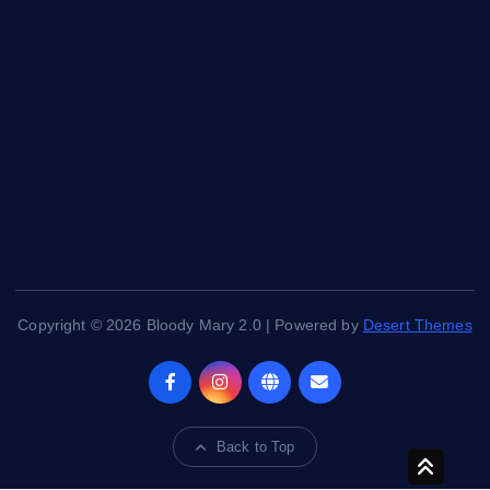
Ukraine-Krieg - Strack-Zimmermann (FDP): "Europäische
Verbündete müssen mehr Patriots liefern"
Geburtenstarke Jahrgänge - Studie: Auch nach
Renteneintritt der "Babyboomer" kommen demografische
Herausforderungen - Pflegekapazitäten schon jetzt
ausbauen
Spanien - Filmfestival von San Sebastián ehrt Werner
Herzog für Lebenswerk
Copyright © 2026 Bloody Mary 2.0 | Powered by
Desert Themes
Back to Top