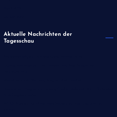
April 2019
Januar 2019
Aktuelle Nachrichten der
Tagesschau
Sondervermögen - wo das Geld verbaut wird
Unionsfraktionschef Frei fordert von Bas Tempo bei
Rentenreform
Island verweist Walfang-Gegner des Landes
Drohne am Flughafen Leipzig/Halle: Dobrindt sieht "hybrides
Anschlagsszenario"
WHO: Studien zu Ebola-Medikamenten und Impfstoffen
starten