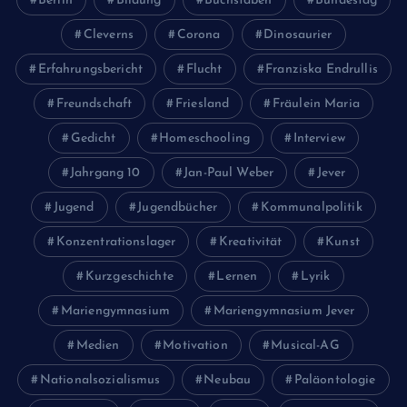
Berlin
Bildung
Buchstaben
Bundestag
Cleverns
Corona
Dinosaurier
Erfahrungsbericht
Flucht
Franziska Endrullis
Freundschaft
Friesland
Fräulein Maria
Gedicht
Homeschooling
Interview
Jahrgang 10
Jan-Paul Weber
Jever
Jugend
Jugendbücher
Kommunalpolitik
Konzentrationslager
Kreativität
Kunst
Kurzgeschichte
Lernen
Lyrik
Mariengymnasium
Mariengymnasium Jever
Medien
Motivation
Musical-AG
Nationalsozialismus
Neubau
Paläontologie