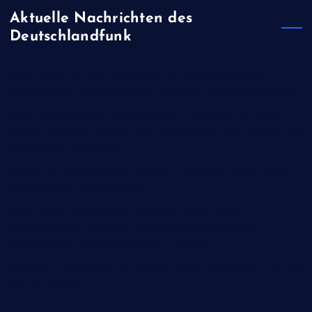
Aktuelle Nachrichten des
Deutschlandfunk
Paris - Schwimm-EM: Wesemann gewinnt seine zweite
Goldmedaille, Silber für Pfeif und Rösler, Gold für Wellbrock
Nach Ankunft Tausender Migranten - Präsident von Ceuta
fordert Hilfe von Madrid: Lage für angekommene Kinder und
Jugendliche "unhaltbar"
Folgen für Wirtschaft und Umwelt - Verkehrsminister lädt zur
Niedrigwasser-Krisensitzung
Krieg gegen die Ukraine - Selenskyj bittet NATO-
Generalsekretär Rutte um weitere Luftabwehrraketen -
mindestens 17 Tote bei russischem Angriff
Radsport - Demi Vollering gewinnt fünfte Etappe der Tour de
France Femmes