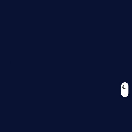
Corona
Ernährung
Europa
Feuilleton
Geschichte
Gesellschaft
Gesundheit
Halloween
Humor
Jugend
Landwirtschaft
Lokales
Lyrik
Mariengymnasium