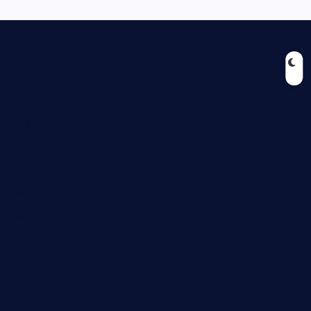
Biologie
Corona
Ernährung
Europa
Feuilleton
Geschichte
Gesellschaft
Gesundheit
Halloween
Humor
Jugend