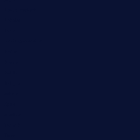
Landwirtschaft
Lokales
Lyrik
Mariengymnasium
Natur
Poesie
Politik
Religion
Schule
Sport
Studium
Technik
Tiere