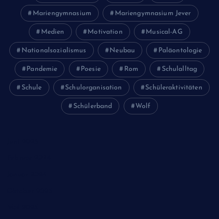
Mariengymnasium
Mariengymnasium Jever
Medien
Motivation
Musical-AG
Nationalsozialismus
Neubau
Paläontologie
Pandemie
Poesie
Rom
Schulalltag
Schule
Schulorganisation
Schüleraktivitäten
Schülerband
Wolf
Juni 2026
Februar 2024
Januar 2024
Oktober 2023
Mai 2023