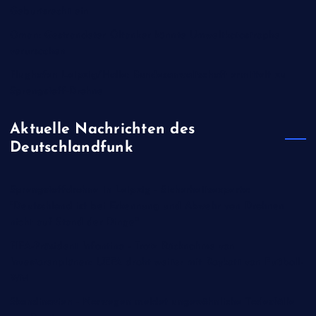
Geburtsrecht ein
Oman: Gestrandeter Öltanker könnte Umweltkatastrophe
verursachen
Flughafen Leipzig/Halle: Bundesanwaltschaft ermittelt zu
Sprengstoff-Drohne
Aktuelle Nachrichten des
Deutschlandfunk
Sprengstoffdrohne in Leipzig - Sicherheitsexperte:
"Deutschland ist bei Erkennung und Abwehr von Drohnen
nicht auf Stand der Dinge"
FIFA-Präsident Infantino - Trotz Rücknahme von
Investorenplänen: UEFA droht weiter mit Boykott von Fußball-
WM
Skandinavien - Norwegen meldet ungewöhnliche Todesfälle