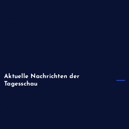
Februar 2020
Januar 2020
November 2019
August 2019
April 2019
Januar 2019
Aktuelle Nachrichten der
Tagesschau
Kündigungen wegen Iran-Krieg: "Schlechte Stimmung in der
US-Truppe"
Kinderschutz: Meta soll 567 Millionen Dollar Strafe zahlen
Trotz Supreme Court-Niederlage: Trump schränkt erneut