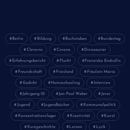
Wirtschaft
Wissenschaft
Berlin
Bildung
Buchstaben
Bundestag
Cleverns
Corona
Dinosaurier
Erfahrungsbericht
Flucht
Franziska Endrullis
Freundschaft
Friesland
Fräulein Maria
Gedicht
Homeschooling
Interview
Jahrgang 10
Jan-Paul Weber
Jever
Jugend
Jugendbücher
Kommunalpolitik
Konzentrationslager
Kreativität
Kunst
Kurzgeschichte
Lernen
Lyrik