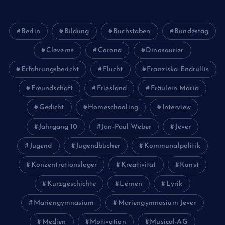
Berlin
Bildung
Buchstaben
Bundestag
Cleverns
Corona
Dinosaurier
Erfahrungsbericht
Flucht
Franziska Endrullis
Freundschaft
Friesland
Fräulein Maria
Gedicht
Homeschooling
Interview
Jahrgang 10
Jan-Paul Weber
Jever
Jugend
Jugendbücher
Kommunalpolitik
Konzentrationslager
Kreativität
Kunst
Kurzgeschichte
Lernen
Lyrik
Mariengymnasium
Mariengymnasium Jever
Medien
Motivation
Musical-AG