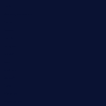
Lyrik
Mariengymnasium
Natur
Poesie
Politik
Religion
Schule
Sport
Studium
Technik
Tiere
Wirtschaft
Wissenschaft