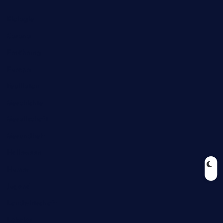
Biologie
Corona
Ernährung
Europa
Feuilleton
Geschichte
Gesellschaft
Gesundheit
Halloween
Humor
Jugend
Landwirtschaft
Lokales