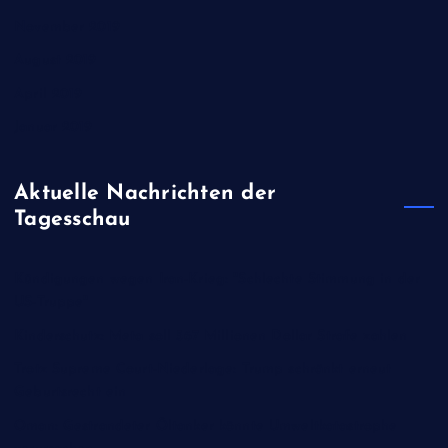
November 2019
August 2019
April 2019
Januar 2019
Aktuelle Nachrichten der
Tagesschau
Kündigungen wegen Iran-Krieg: "Schlechte Stimmung in der
US-Truppe"
Kinderschutz: Meta soll 567 Millionen Dollar Strafe zahlen
Trotz Supreme Court-Niederlage: Trump schränkt erneut
Geburtsrecht ein
Oman: Gestrandeter Öltanker könnte Umweltkatastrophe