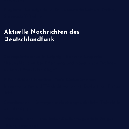
verursachen
Flughafen Leipzig/Halle: Bundesanwaltschaft ermittelt zu
Sprengstoff-Drohne
Aktuelle Nachrichten des
Deutschlandfunk
Sprengstoffdrohne in Leipzig - Sicherheitsexperte:
"Deutschland ist bei Erkennung und Abwehr von Drohnen
nicht auf Stand der Dinge"
FIFA-Präsident Infantino - Trotz Rücknahme von
Investorenplänen: UEFA droht weiter mit Boykott von Fußball-
WM
Skandinavien - Norwegen meldet ungewöhnliche Todesfälle
von Rentieren
Westjordanland - Israelischer Siedler wegen fahrlässiger
Tötung angeklagt