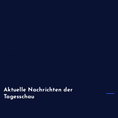
Juli 2020
Juni 2020
Mai 2020
Februar 2020
Januar 2020
November 2019
August 2019
April 2019
Januar 2019
Aktuelle Nachrichten der
Tagesschau
Kampf gegen Geldwäsche und Steuerbetrug: Wenn der Zoll