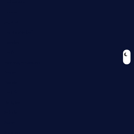
Halloween
Humor
Jugend
Landwirtschaft
Lokales
Lyrik
Mariengymnasium
Natur
Poesie
Politik
Religion
Schule
Sport
Studium