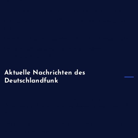
den Porsche beschlagnahmt
Juni und Juli waren in Westeuropa so warm wie noch nie
Niedrigwasser: Binnenschiffer warnen vor Zweiteilung des
Rheins
Erneut Waldbrände in Spanien und Frankreich ausgebrochen
Pentagon ruft Rüstungsindustrie zu schnellerer
Waffenproduktion auf
Aktuelle Nachrichten des
Deutschlandfunk
Islamistische Rebellen - Huthi-Miliz greift saudische
Ölraffinerie und Hafen nahe der Meerenge Bab al-Mandab
an
Kriegs-Folgen - Pentagon ruft US-Industrie auf, schneller
Waffen zu produzieren