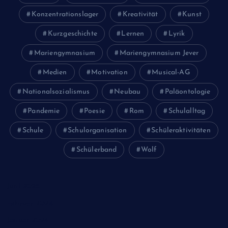
Konzentrationslager
Kreativität
Kunst
Kurzgeschichte
Lernen
Lyrik
Mariengymnasium
Mariengymnasium Jever
Medien
Motivation
Musical-AG
Nationalsozialismus
Neubau
Paläontologie
Pandemie
Poesie
Rom
Schulalltag
Schule
Schulorganisation
Schüleraktivitäten
Schülerband
Wolf
Juni 2026
Februar 2024
Januar 2024