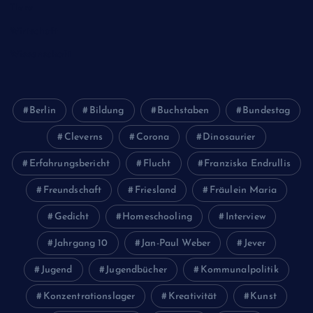
Tiere
Wirtschaft
Wissenschaft
Berlin
Bildung
Buchstaben
Bundestag
Cleverns
Corona
Dinosaurier
Erfahrungsbericht
Flucht
Franziska Endrullis
Freundschaft
Friesland
Fräulein Maria
Gedicht
Homeschooling
Interview
Jahrgang 10
Jan-Paul Weber
Jever
Jugend
Jugendbücher
Kommunalpolitik
Konzentrationslager
Kreativität
Kunst