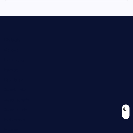
Biologie
Corona
Ernährung
Europa
Feuilleton
Geschichte
Gesellschaft
Gesundheit
Halloween
Humor