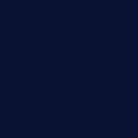
Jugend
Landwirtschaft
Lokales
Lyrik
Mariengymnasium
Natur
Poesie
Politik
Religion
Schule
Sport
Studium
Technik