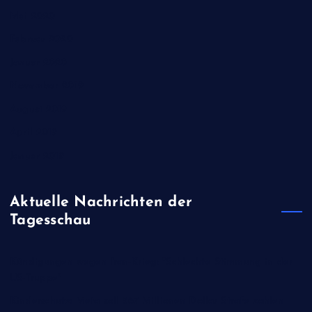
Mai 2020
Februar 2020
Januar 2020
November 2019
August 2019
April 2019
Januar 2019
Aktuelle Nachrichten der
Tagesschau
Kündigungen wegen Iran-Krieg: "Schlechte Stimmung in der
US-Truppe"
Kinderschutz: Meta soll 567 Millionen Dollar Strafe zahlen