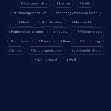
Kurzgeschichte
Lernen
Lyrik
Mariengymnasium
Mariengymnasium Jever
Medien
Motivation
Musical-AG
Nationalsozialismus
Neubau
Paläontologie
Pandemie
Poesie
Rom
Schulalltag
Schule
Schulorganisation
Schüleraktivitäten
Schülerband
Wolf
Juni 2026
Februar 2024
Januar 2024
Oktober 2023