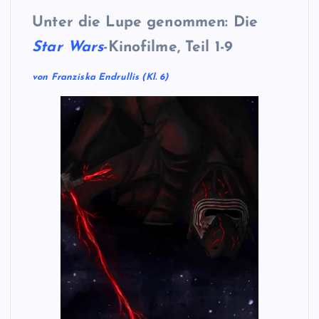
Unter die Lupe genommen: Die
Star Wars
-Kinofilme, Teil 1-9
von Franziska Endrullis (Kl. 6)