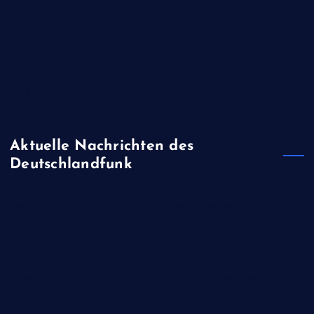
Trotz Supreme Court-Niederlage: Trump schränkt erneut
Geburtsrecht ein
Oman: Gestrandeter Öltanker könnte Umweltkatastrophe
verursachen
Flughafen Leipzig/Halle: Bundesanwaltschaft ermittelt zu
Sprengstoff-Drohne
Aktuelle Nachrichten des
Deutschlandfunk
Sprengstoffdrohne in Leipzig - Sicherheitsexperte:
"Deutschland ist bei Erkennung und Abwehr von Drohnen
nicht auf Stand der Dinge"
FIFA-Präsident Infantino - Trotz Rücknahme von
Investorenplänen: UEFA droht weiter mit Boykott von Fußball-
WM