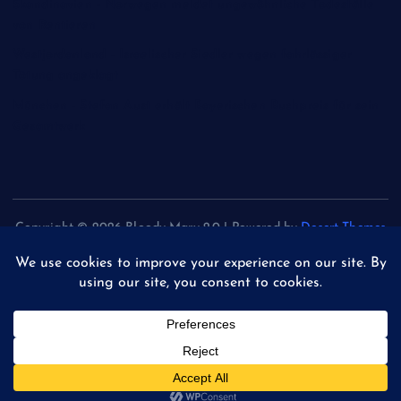
Skandinavien - Norwegen meldet ungewöhnliche Todesfälle
von Rentieren
Westjordanland - Israelischer Siedler wegen fahrlässiger
Tötung angeklagt
München - Stefan Aust erhält Bayerischen Buchpreis für sein
Gesamtwerk
Copyright © 2026 Bloody Mary 2.0 | Powered by
Desert Themes
Back to Top