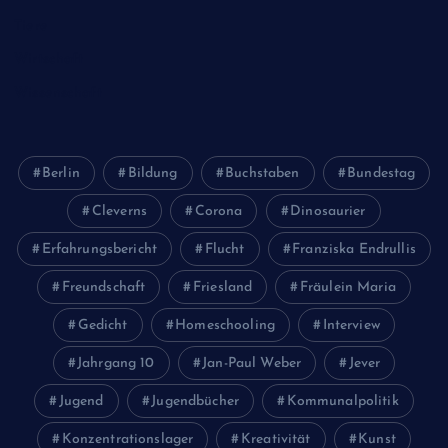
Tiere
Wirtschaft
Wissenschaft
Berlin
Bildung
Buchstaben
Bundestag
Cleverns
Corona
Dinosaurier
Erfahrungsbericht
Flucht
Franziska Endrullis
Freundschaft
Friesland
Fräulein Maria
Gedicht
Homeschooling
Interview
Jahrgang 10
Jan-Paul Weber
Jever
Jugend
Jugendbücher
Kommunalpolitik
Konzentrationslager
Kreativität
Kunst