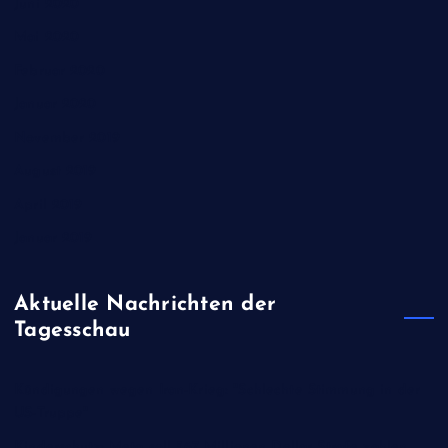
Juni 2020
Mai 2020
Februar 2020
Januar 2020
November 2019
August 2019
April 2019
Januar 2019
Aktuelle Nachrichten der
Tagesschau
Kündigungen wegen Iran-Krieg: "Schlechte Stimmung in der
US-Truppe"
Kinderschutz: Meta soll 567 Millionen Dollar Strafe zahlen