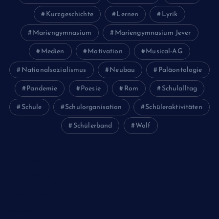
Kurzgeschichte
Lernen
Lyrik
Mariengymnasium
Mariengymnasium Jever
Medien
Motivation
Musical-AG
Nationalsozialismus
Neubau
Paläontologie
Pandemie
Poesie
Rom
Schulalltag
Schule
Schulorganisation
Schüleraktivitäten
Schülerband
Wolf
Juni 2026
Februar 2024
Januar 2024
Oktober 2023