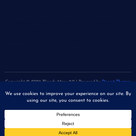
Skandinavien - Norwegen meldet ungewöhnliche Todesfälle
von Rentieren
Westjordanland - Israelischer Siedler wegen fahrlässiger
Tötung angeklagt
München - Stefan Aust erhält Bayerischen Buchpreis für sein
Gesamtwerk
Copyright © 2026 Bloody Mary 2.0 | Powered by
Desert Themes
Back to Top