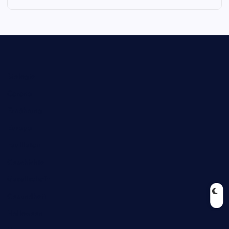
Biologie
Corona
Ernährung
Europa
Feuilleton
Geschichte
Gesellschaft
Gesundheit
Halloween