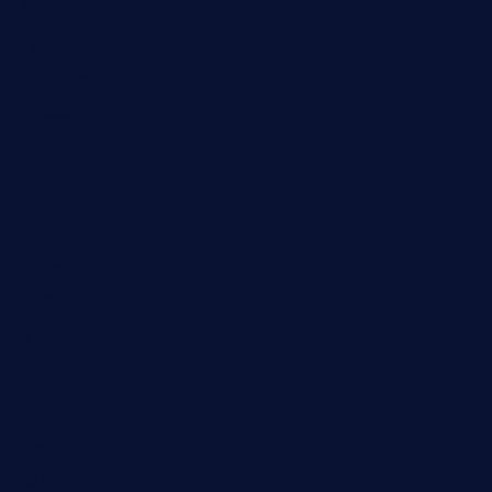
Humor
Jugend
Landwirtschaft
Lokales
Lyrik
Mariengymnasium
Natur
Poesie
Politik
Religion
Schule
Sport
Studium
Technik