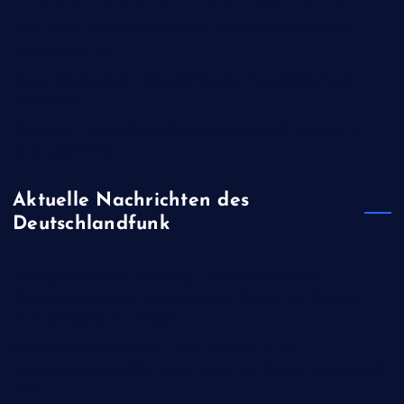
Trotz Supreme Court-Niederlage: Trump schränkt erneut
Geburtsrecht ein
Oman: Gestrandeter Öltanker könnte Umweltkatastrophe
verursachen
Flughafen Leipzig/Halle: Bundesanwaltschaft ermittelt zu
Sprengstoff-Drohne
Aktuelle Nachrichten des
Deutschlandfunk
Sprengstoffdrohne in Leipzig - Sicherheitsexperte:
"Deutschland ist bei Erkennung und Abwehr von Drohnen
nicht auf Stand der Dinge"
FIFA-Präsident Infantino - Trotz Rücknahme von
Investorenplänen: UEFA droht weiter mit Boykott von Fußball-
WM