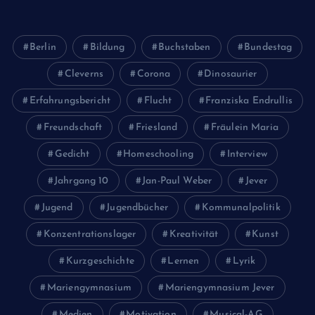
Berlin
Bildung
Buchstaben
Bundestag
Cleverns
Corona
Dinosaurier
Erfahrungsbericht
Flucht
Franziska Endrullis
Freundschaft
Friesland
Fräulein Maria
Gedicht
Homeschooling
Interview
Jahrgang 10
Jan-Paul Weber
Jever
Jugend
Jugendbücher
Kommunalpolitik
Konzentrationslager
Kreativität
Kunst
Kurzgeschichte
Lernen
Lyrik
Mariengymnasium
Mariengymnasium Jever
Medien
Motivation
Musical-AG