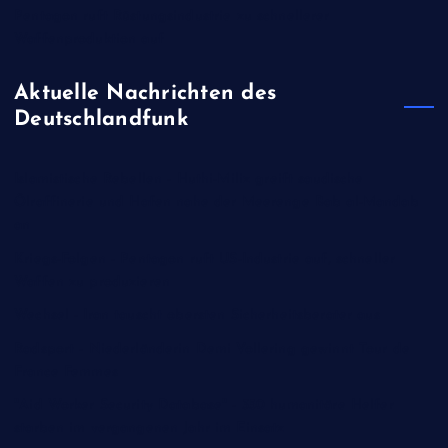
Pentagon ruft Rüstungsindustrie zu schnellerer
Waffenproduktion auf
Aktuelle Nachrichten des
Deutschlandfunk
Islamistische Rebellen - Huthi-Miliz greift saudische
Ölraffinerie und Hafen nahe der Meerenge Bab al-Mandab
an
Kriegs-Folgen - Pentagon ruft US-Industrie auf, schneller
Waffen zu produzieren
Wechsel - Iran tauscht obersten Sicherheitsberater aus
Radsport - Niederländerin Demi Vollering gewinnt Tour de
France Femmes
"Aid Worker Security Database" - 350 humanitäre Helfer
starben im vergangenen Jahr im Einsatz