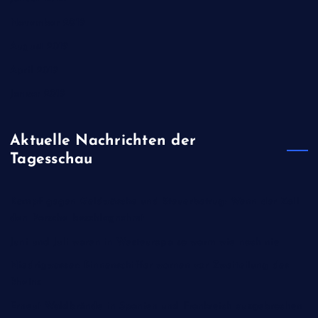
November 2019
August 2019
April 2019
Januar 2019
Aktuelle Nachrichten der
Tagesschau
Kampf gegen Geldwäsche und Steuerbetrug: Wenn der Zoll
den Porsche beschlagnahmt
Juni und Juli waren in Westeuropa so warm wie noch nie
Niedrigwasser: Binnenschiffer warnen vor Zweiteilung des
Rheins
Erneut Waldbrände in Spanien und Frankreich ausgebrochen