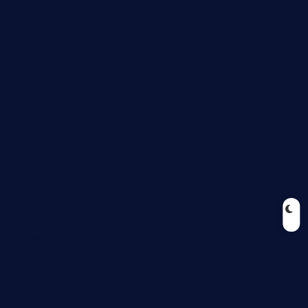
Biologie
Corona
Ernährung
Europa
Feuilleton
Geschichte
Gesellschaft
Gesundheit
Halloween
Humor
Jugend
Landwirtschaft
Lokales