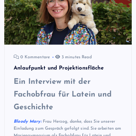
0 Kommentare
3 minutes Read
Anlaufpunkt und Projektionsfläche
Ein Interview mit der
Fachobfrau für Latein und
Geschichte
Bloody Mary:
Frau Herzog, danke, dass Sie unserer
Einladung zum Gespräch gefolgt sind. Sie arbeiten am
Mariengymnasium als Fachobfrau für Latein und