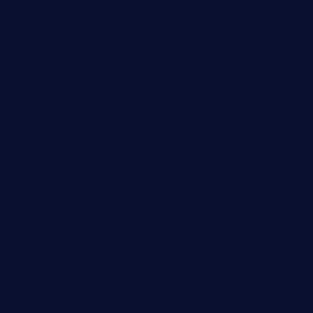
Lyrik
Mariengymnasium
Natur
Poesie
Politik
Religion
Schule
Sport
Studium
Technik
Tiere
Wirtschaft
Wissenschaft