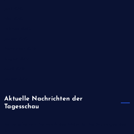
Juni 2020
Mai 2020
Februar 2020
Januar 2020
November 2019
August 2019
April 2019
Januar 2019
Aktuelle Nachrichten der
Tagesschau
Keine Infos zum Netzwerk des Abdul B.: Das Schweigen des
BND