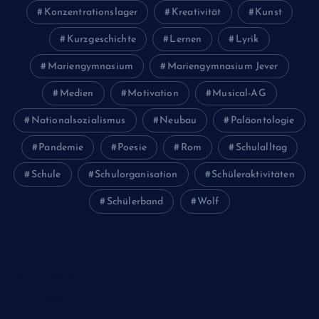
Konzentrationslager
Kreativität
Kunst
Kurzgeschichte
Lernen
Lyrik
Mariengymnasium
Mariengymnasium Jever
Medien
Motivation
Musical-AG
Nationalsozialismus
Neubau
Paläontologie
Pandemie
Poesie
Rom
Schulalltag
Schule
Schulorganisation
Schüleraktivitäten
Schülerband
Wolf
Juni 2026
Februar 2024
Januar 2024