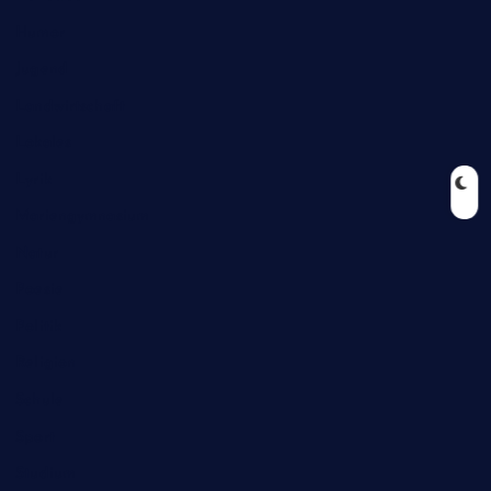
Humor
Jugend
Landwirtschaft
Lokales
Lyrik
Mariengymnasium
Natur
Poesie
Politik
Religion
Schule
Sport
Studium