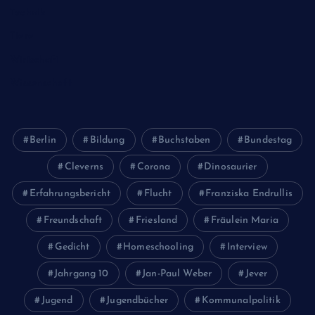
Technik
Tiere
Wirtschaft
Wissenschaft
Berlin
Bildung
Buchstaben
Bundestag
Cleverns
Corona
Dinosaurier
Erfahrungsbericht
Flucht
Franziska Endrullis
Freundschaft
Friesland
Fräulein Maria
Gedicht
Homeschooling
Interview
Jahrgang 10
Jan-Paul Weber
Jever
Jugend
Jugendbücher
Kommunalpolitik