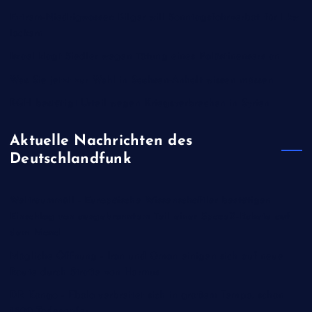
Extrem-Niedrigwasser: Bilger will Sonntagsfahrverbot für Lkw
lockern
Israel klagt Siedler wegen Tötung eines Palästinensers an
Was Sie jetzt zur Wahl in Sachsen-Anhalt wissen müssen
BGH bestätigt Urteil wegen Kriegsverbrechen in Syrien
Aktuelle Nachrichten des
Deutschlandfunk
Weltraummüll - Europäische Wissenschaftler bestätigen
Einschlag von ausgebranntem Teil einer SpaceX-Rakete auf
dem Mond
Mögliche Öffnung - Iran und Oman einigen sich auf neue
Route durch Straße von Hormus
DR Kongo - Ebola verbreitet sich in großem Tempo, schon
1.800 Todesopfer