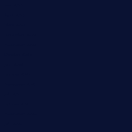
Mai 2023
April 2023
März 2023
Dezember 2022
November 2022
Oktober 2022
Juni 2022
Februar 2022
November 2021
Juli 2021
Februar 2021
November 2020
Juli 2020