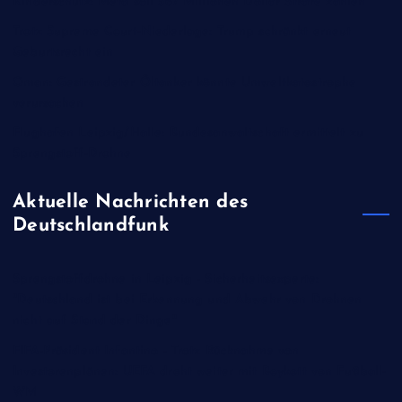
Kinderschutz: Meta soll 567 Millionen Dollar Strafe zahlen
Trotz Supreme Court-Niederlage: Trump schränkt erneut
Geburtsrecht ein
Oman: Gestrandeter Öltanker könnte Umweltkatastrophe
verursachen
Flughafen Leipzig/Halle: Bundesanwaltschaft ermittelt zu
Sprengstoff-Drohne
Aktuelle Nachrichten des
Deutschlandfunk
Sprengstoffdrohne in Leipzig - Sicherheitsexperte:
"Deutschland ist bei Erkennung und Abwehr von Drohnen
nicht auf Stand der Dinge"
FIFA-Präsident Infantino - Trotz Rücknahme von
Investorenplänen: UEFA droht weiter mit Boykott von Fußball-
WM