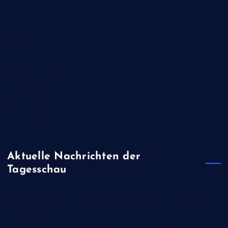
Juni 2020
Mai 2020
Februar 2020
Januar 2020
November 2019
August 2019
April 2019
Januar 2019
Aktuelle Nachrichten der
Tagesschau
Kündigungen wegen Iran-Krieg: "Schlechte Stimmung in der
US-Truppe"