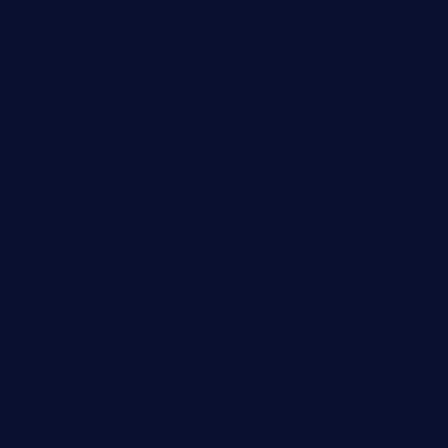
Humor
Jugend
Landwirtschaft
Lokales
Lyrik
Mariengymnasium
Natur
Poesie
Politik
Religion
Schule
Sport
Studium
Technik