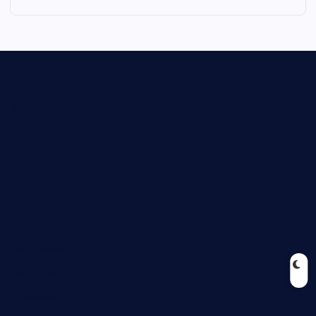
Biologie
Corona
Ernährung
Europa
Feuilleton
Geschichte
Gesellschaft
Gesundheit
Halloween