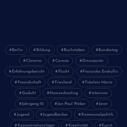
Tiere
Wirtschaft
Wissenschaft
Berlin
Bildung
Buchstaben
Bundestag
Cleverns
Corona
Dinosaurier
Erfahrungsbericht
Flucht
Franziska Endrullis
Freundschaft
Friesland
Fräulein Maria
Gedicht
Homeschooling
Interview
Jahrgang 10
Jan-Paul Weber
Jever
Jugend
Jugendbücher
Kommunalpolitik
Konzentrationslager
Kreativität
Kunst