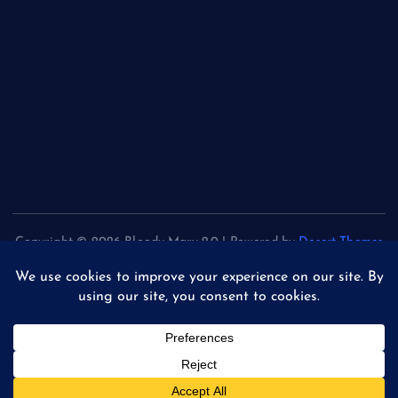
Skandinavien - Norwegen meldet ungewöhnliche Todesfälle
von Rentieren
Westjordanland - Israelischer Siedler wegen fahrlässiger
Tötung angeklagt
München - Stefan Aust erhält Bayerischen Buchpreis für sein
Gesamtwerk
Copyright © 2026 Bloody Mary 2.0 | Powered by
Desert Themes
Back to Top