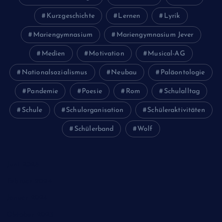
Kurzgeschichte
Lernen
Lyrik
Mariengymnasium
Mariengymnasium Jever
Medien
Motivation
Musical-AG
Nationalsozialismus
Neubau
Paläontologie
Pandemie
Poesie
Rom
Schulalltag
Schule
Schulorganisation
Schüleraktivitäten
Schülerband
Wolf
Juni 2026
Februar 2024
Januar 2024
Oktober 2023