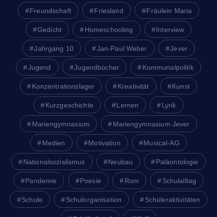
Freundschaft
Friesland
Fräulein Maria
Gedicht
Homeschooling
Interview
Jahrgang 10
Jan-Paul Weber
Jever
Jugend
Jugendbücher
Kommunalpolitik
Konzentrationslager
Kreativität
Kunst
Kurzgeschichte
Lernen
Lyrik
Mariengymnasium
Mariengymnasium Jever
Medien
Motivation
Musical-AG
Nationalsozialismus
Neubau
Paläontologie
Pandemie
Poesie
Rom
Schulalltag
Schule
Schulorganisation
Schüleraktivitäten