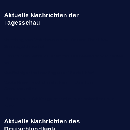
Aktuelle Nachrichten der
Tagesschau
Vorschlag von Verkehrsminister: Debatte über Lkw-
Sonntagsfahrverbot
Ukraine greift erneut russischen Onlinehändler Wildberries
an
Verdächtiger Drohnenflug über "Patriot-Werft"
Ceuta-Krise - Madrid droht Rom im Streit um
Grenzkontrollen
Ebolavirus in DR Kongo verbreitet sich schneller als je
zuvor
Aktuelle Nachrichten des
Deutschlandfunk