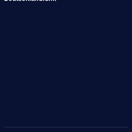
Nutzfahrzeughersteller - Quartalsgewinn bei Daimler Truck
um fast 50 Prozent eingebrochen
Facebook-Mutterkonzern - Meta zu Millionenstrafe
verurteilt, Gericht sieht Kinder gefährdet
Ukraine-Krieg - Strack-Zimmermann (FDP): "Europäische
Verbündete müssen mehr Patriots liefern"
Geburtenstarke Jahrgänge - Studie: Auch nach
Renteneintritt der "Babyboomer" kommen demografische
Herausforderungen - Pflegekapazitäten schon jetzt
ausbauen
Spanien - Filmfestival von San Sebastián ehrt Werner
Herzog für Lebenswerk