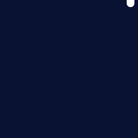
Feuilleton
Geschichte
Gesellschaft
Gesundheit
Halloween
Humor
Jugend
Landwirtschaft
Lokales
Lyrik
Mariengymnasium
Natur
Poesie