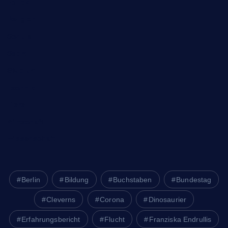
Politik
Religion
Schule
Sport
Studium
Technik
Tiere
Wirtschaft
Wissenschaft
Berlin
Bildung
Buchstaben
Bundestag
Cleverns
Corona
Dinosaurier
Erfahrungsbericht
Flucht
Franziska Endrullis