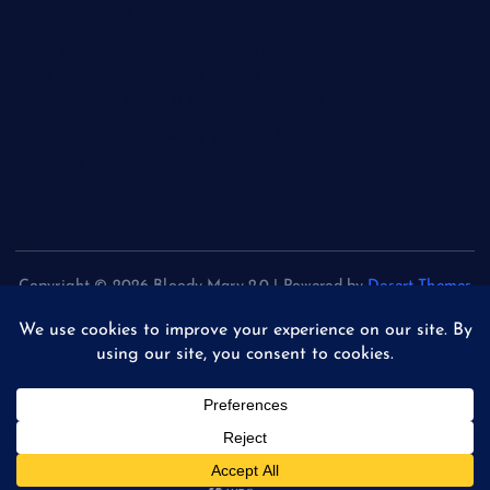
Niedrigwasser-Krisensitzung
Krieg gegen die Ukraine - Selenskyj bittet NATO-
Generalsekretär Rutte um weitere Luftabwehrraketen -
mindestens 17 Tote bei russischem Angriff
Radsport - Demi Vollering gewinnt fünfte Etappe der Tour de
France Femmes
Copyright © 2026 Bloody Mary 2.0 | Powered by
Desert Themes
Back to Top