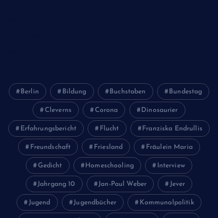
Technik
Tiere
Wirtschaft
Wissenschaft
Berlin
Bildung
Buchstaben
Bundestag
Cleverns
Corona
Dinosaurier
Erfahrungsbericht
Flucht
Franziska Endrullis
Freundschaft
Friesland
Fräulein Maria
Gedicht
Homeschooling
Interview
Jahrgang 10
Jan-Paul Weber
Jever
Jugend
Jugendbücher
Kommunalpolitik