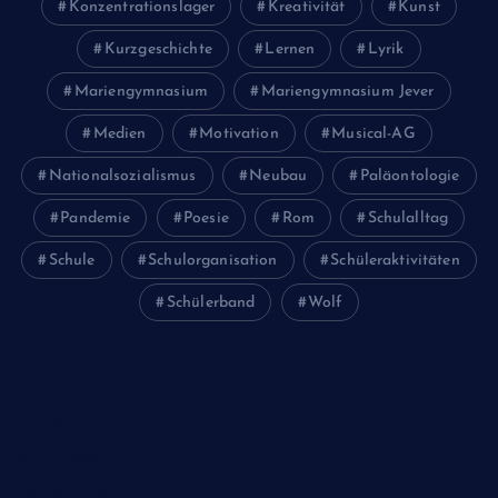
Konzentrationslager
Kreativität
Kunst
Kurzgeschichte
Lernen
Lyrik
Mariengymnasium
Mariengymnasium Jever
Medien
Motivation
Musical-AG
Nationalsozialismus
Neubau
Paläontologie
Pandemie
Poesie
Rom
Schulalltag
Schule
Schulorganisation
Schüleraktivitäten
Schülerband
Wolf
Juni 2026
Februar 2024
Januar 2024
Oktober 2023