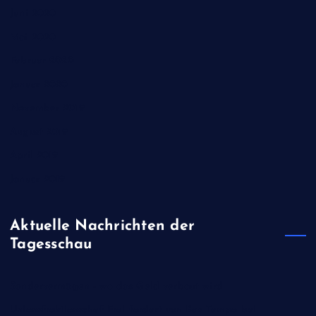
Juni 2020
Mai 2020
Februar 2020
Januar 2020
November 2019
August 2019
April 2019
Januar 2019
Aktuelle Nachrichten der
Tagesschau
Sondervermögen - wo das Geld verbaut wird
Unionsfraktionschef Frei fordert von Bas Tempo bei