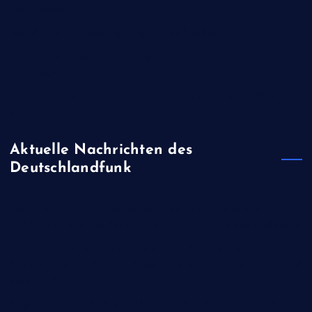
Rentenreform
Island verweist Walfang-Gegner des Landes
Drohne am Flughafen Leipzig/Halle: Dobrindt sieht "hybrides
Anschlagsszenario"
WHO: Studien zu Ebola-Medikamenten und Impfstoffen
starten
Aktuelle Nachrichten des
Deutschlandfunk
Paris - Schwimm-EM: Wesemann gewinnt seine zweite
Goldmedaille, Silber für Pfeif und Rösler, Gold für Wellbrock
Nach Ankunft Tausender Migranten - Präsident von Ceuta
fordert Hilfe von Madrid: Lage für angekommene Kinder und
Jugendliche "unhaltbar"
Folgen für Wirtschaft und Umwelt - Verkehrsminister lädt zur