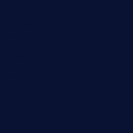
Humor
Jugend
Landwirtschaft
Lokales
Lyrik
Mariengymnasium
Natur
Poesie
Politik
Religion
Schule
Sport
Studium