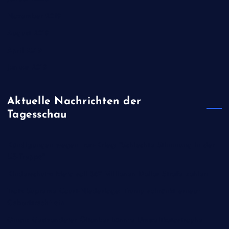
November 2019
August 2019
April 2019
Januar 2019
Aktuelle Nachrichten der
Tagesschau
Kündigungen wegen Iran-Krieg: "Schlechte Stimmung in der
US-Truppe"
Kinderschutz: Meta soll 567 Millionen Dollar Strafe zahlen
Trotz Supreme Court-Niederlage: Trump schränkt erneut
Geburtsrecht ein
Oman: Gestrandeter Öltanker könnte Umweltkatastrophe