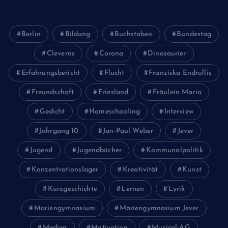
Berlin
Bildung
Buchstaben
Bundestag
Cleverns
Corona
Dinosaurier
Erfahrungsbericht
Flucht
Franziska Endrullis
Freundschaft
Friesland
Fräulein Maria
Gedicht
Homeschooling
Interview
Jahrgang 10
Jan-Paul Weber
Jever
Jugend
Jugendbücher
Kommunalpolitik
Konzentrationslager
Kreativität
Kunst
Kurzgeschichte
Lernen
Lyrik
Mariengymnasium
Mariengymnasium Jever
Medien
Motivation
Musical-AG