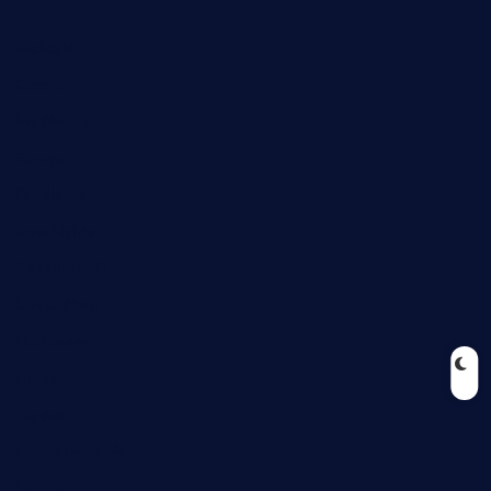
Biologie
Corona
Ernährung
Europa
Feuilleton
Geschichte
Gesellschaft
Gesundheit
Halloween
Humor
Jugend
Landwirtschaft
Lokales