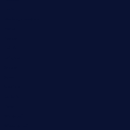
Lyrik
Mariengymnasium
Natur
Poesie
Politik
Religion
Schule
Sport
Studium
Technik
Tiere
Wirtschaft
Wissenschaft