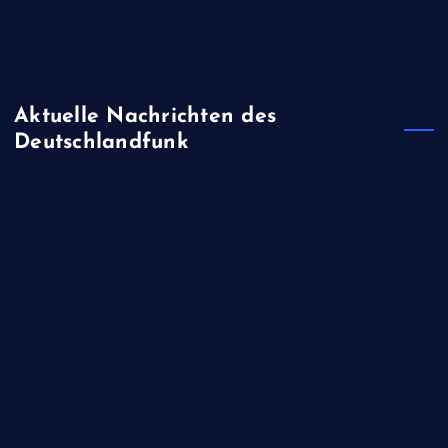
verursachen
Flughafen Leipzig/Halle: Bundesanwaltschaft ermittelt zu
Sprengstoff-Drohne
Aktuelle Nachrichten des
Deutschlandfunk
Sprengstoffdrohne in Leipzig - Sicherheitsexperte:
"Deutschland ist bei Erkennung und Abwehr von Drohnen
nicht auf Stand der Dinge"
FIFA-Präsident Infantino - Trotz Rücknahme von
Investorenplänen: UEFA droht weiter mit Boykott von Fußball-
WM
Skandinavien - Norwegen meldet ungewöhnliche Todesfälle
von Rentieren
Westjordanland - Israelischer Siedler wegen fahrlässiger
Tötung angeklagt