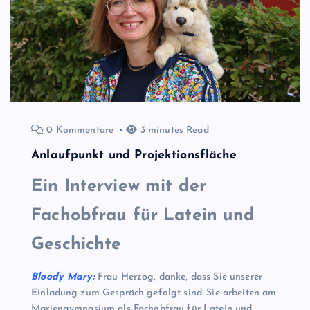
0 Kommentare
3 minutes Read
Anlaufpunkt und Projektionsfläche
Ein Interview mit der
Fachobfrau für Latein und
Geschichte
Bloody Mary:
Frau Herzog, danke, dass Sie unserer
Einladung zum Gespräch gefolgt sind. Sie arbeiten am
Mariengymnasium als Fachobfrau für Latein und