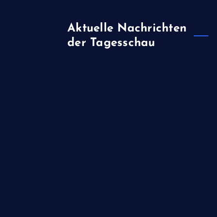
Aktuelle Nachrichten
der Tagesschau
Keine Infos zum Netzwerk des Abdul
B.: Das Schweigen des BND
Extrem-Niedrigwasser: Bilger will
Sonntagsfahrverbot für Lkw lockern
Israel klagt Siedler wegen Tötung
eines Palästinensers an
Was Sie jetzt zur Wahl in Sachsen-
Anhalt wissen müssen
BGH bestätigt Urteil wegen
Kriegsverbrechen in Syrien