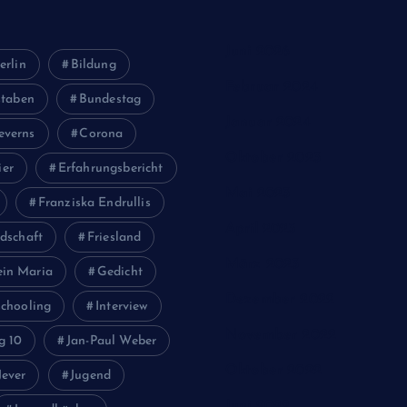
Juni 2026
erlin
Bildung
Februar 2024
staben
Bundestag
Januar 2024
everns
Corona
Oktober 2023
ier
Erfahrungsbericht
Mai 2023
Franziska Endrullis
April 2023
dschaft
Friesland
März 2023
ein Maria
Gedicht
Dezember 2022
chooling
Interview
November 2022
g 10
Jan-Paul Weber
Oktober 2022
Jever
Jugend
Juni 2022