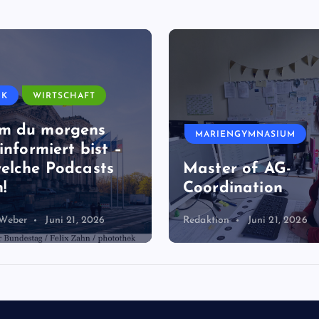
IK
WIRTSCHAFT
m du morgens
MARIENGYMNASIUM
informiert bist –
elche Podcasts
Master of AG-
!
Coordination
 Weber
Juni 21, 2026
Redaktion
Juni 21, 2026