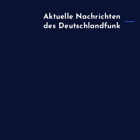
Aktuelle Nachrichten
des Deutschlandfunk
Weltraummüll - Europäische
Wissenschaftler bestätigen Einschlag
von ausgebranntem Teil einer SpaceX-
Rakete auf dem Mond
Mögliche Öffnung - Iran und Oman
einigen sich auf neue Route durch
Straße von Hormus
DR Kongo - Ebola verbreitet sich in
großem Tempo, schon 1.800
Todesopfer