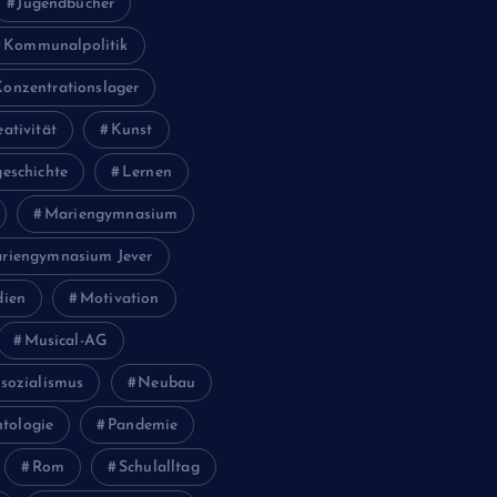
Jugendbücher
Februar 2022
Kommunalpolitik
November 2021
Konzentrationslager
Juli 2021
eativität
Kunst
Februar 2021
eschichte
Lernen
Mariengymnasium
November 2020
riengymnasium Jever
Juli 2020
ien
Motivation
Juni 2020
Musical-AG
Mai 2020
sozialismus
Neubau
Februar 2020
tologie
Pandemie
Januar 2020
Rom
Schulalltag
November 2019