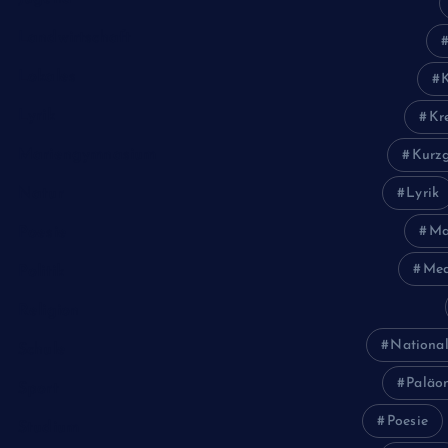
Landwirtschaft
Lokales
Lyrik
Kr
Mariengymnasium
Kurzg
Natur
Lyrik
Ma
Poesie
Med
Politik
Religion
National
Schule
Paläon
Sport
Poesie
Studium