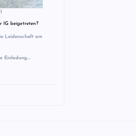
t)
r IG beigetreten?
ße Leidenschaft am
ne Einladung.…