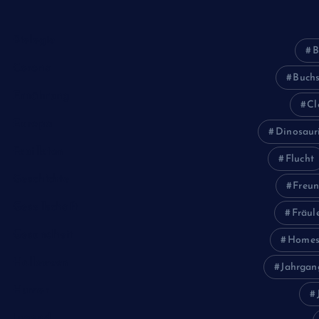
Biologie
B
Corona
Buch
Ernährung
Cl
Europa
Dinosaur
Feuilleton
Flucht
Geschichte
Freun
Gesellschaft
Fräul
Gesundheit
Homes
Halloween
Jahrgan
Humor
Jugend