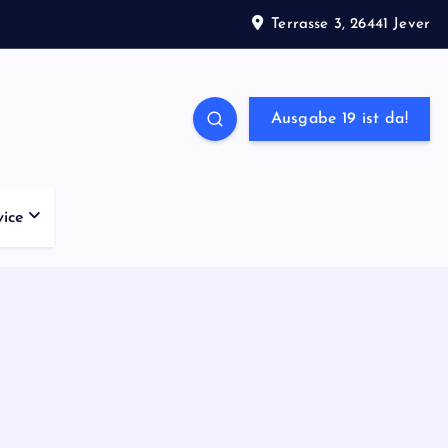
Terrasse 3, 26441 Jever
Ausgabe 19 ist da!
vice