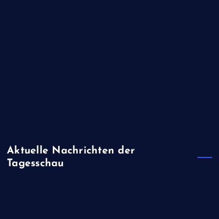
Juni 2020
Mai 2020
Februar 2020
Januar 2020
November 2019
August 2019
April 2019
Januar 2019
Aktuelle Nachrichten der
Tagesschau
Dobrindt will nach Drohnen-Vorfall Forschung ausbauen
Kanadische Provinz British Columbia ruft wegen