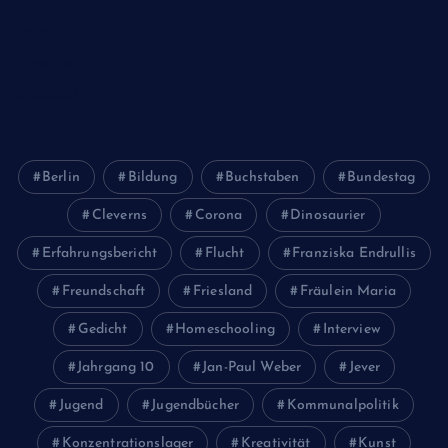
Tiere
Wirtschaft
Wissenschaft
Berlin
Bildung
Buchstaben
Bundestag
Cleverns
Corona
Dinosaurier
Erfahrungsbericht
Flucht
Franziska Endrullis
Freundschaft
Friesland
Fräulein Maria
Gedicht
Homeschooling
Interview
Jahrgang 10
Jan-Paul Weber
Jever
Jugend
Jugendbücher
Kommunalpolitik
Konzentrationslager
Kreativität
Kunst