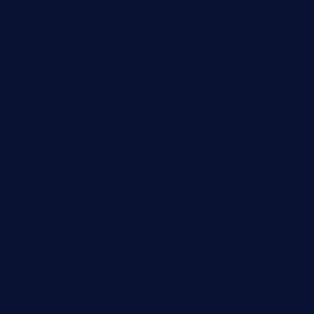
Humor
Jugend
Landwirtschaft
Lokales
Lyrik
Mariengymnasium
Natur
Poesie
Politik
Religion
Schule
Sport
Studium
Technik