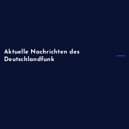
Waldbränden Notstand aus
Niedrigwasser: Was die Lockerung des Lkw-Fahrverbots
bedeutet
Paris führt Helmpflicht für E-Roller-Fahrer ein
Mutmaßlich ukrainische Drohne explodiert in Bulgarien
Aktuelle Nachrichten des
Deutschlandfunk
Vor Landtagswahlen - Unionsfraktionschef Frei:
Kooperationsverbot mit AfD gilt bundesweit
"Welt am Sonntag" - "Fatales Signal": Union kritisiert
Klingbeils Steuerpläne für bestimmte Vereine
Stralsund - AfD in Mecklenburg-Vorpommern bekräftigt Ziel
einer Alleinregierung nach der Landtagswahl im September
Bürokratieabbau - Innenministerium plant Personalausweis