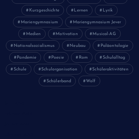
Kurzgeschichte
Lernen
Lyrik
Mariengymnasium
Mariengymnasium Jever
Medien
Motivation
Musical-AG
Nationalsozialismus
Neubau
Paläontologie
Pandemie
Poesie
Rom
Schulalltag
Schule
Schulorganisation
Schüleraktivitäten
Schülerband
Wolf
Juni 2026
Februar 2024
Januar 2024
Oktober 2023