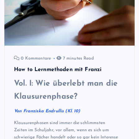
0 Kommentare
7 minutes Read
How to Lernmethoden mit Franzi
Vol. I: Wie überlebt man die
Klausurenphase?
Von Franziska Endrullis (Kl. 10)
Klausurenphasen sind immer die schlimmsten
Zeiten im Schuljahr, vor allem, wenn es sich um
schwierige Fächer handelt oder so gar kein Interesse