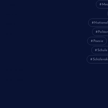
Med
Politik
Religion
National
Schule
Paläon
Sport
Poesie
Studium
Schule
Technik
Schülerak
Tiere
Wirtschaft
Wissenschaft