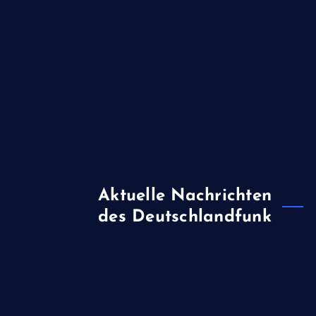
Onlinehändler Wildberries an
Verdächtiger Drohnenflug über
"Patriot-Werft"
Ceuta-Krise - Madrid droht Rom im
Streit um Grenzkontrollen
Ebolavirus in DR Kongo verbreitet
sich schneller als je zuvor
Aktuelle Nachrichten
des Deutschlandfunk
Nutzfahrzeughersteller -
Quartalsgewinn bei Daimler Truck um
fast 50 Prozent eingebrochen