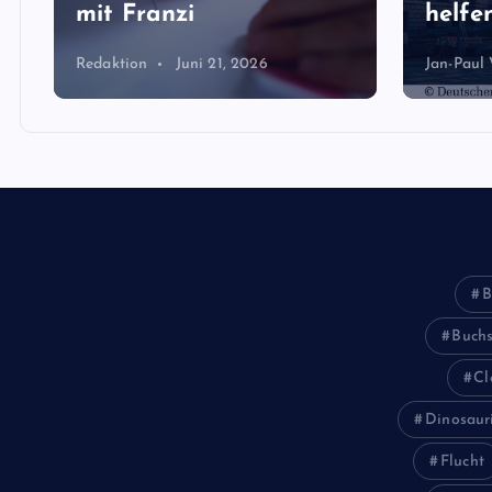
mit Franzi
helfen
Redaktion
Juni 21, 2026
Jan-Paul
Biologie
B
Corona
Buch
Ernährung
Cl
Europa
Dinosaur
Feuilleton
Flucht