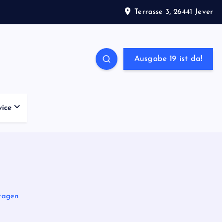
Terrasse 3, 26441 Jever
Ausgabe 19 ist da!
vice
fragen