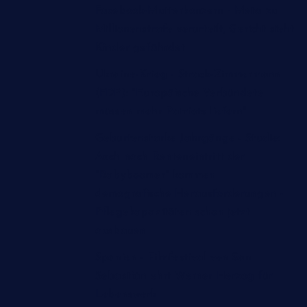
Facebook-Mutterkonzern - Meta zu
Millionenstrafe verurteilt, Gericht sieht
Kinder gefährdet
Ukraine-Krieg - Strack-Zimmermann
(FDP): "Europäische Verbündete
müssen mehr Patriots liefern"
Geburtenstarke Jahrgänge - Studie:
Auch nach Renteneintritt der
"Babyboomer" kommen
demografische Herausforderungen -
Pflegekapazitäten schon jetzt
ausbauen
Spanien - Filmfestival von San
Sebastián ehrt Werner Herzog für
Lebenswerk