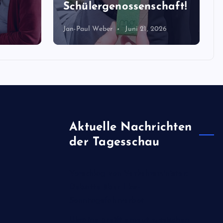
Schülergenossenschaft!
Jan-Paul Weber
Juni 21, 2026
Aktuelle Nachrichten
der Tagesschau
Vorschlag von Verkehrsminister:
Debatte über Lkw-
Sonntagsfahrverbot
Ukraine greift erneut russischen