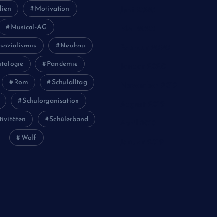
ien
Motivation
Juni 2020
Musical-AG
Mai 2020
sozialismus
Neubau
Februar 2020
tologie
Pandemie
Januar 2020
Rom
Schulalltag
November 2019
Schulorganisation
August 2019
tivitäten
Schülerband
April 2019
Wolf
Januar 2019