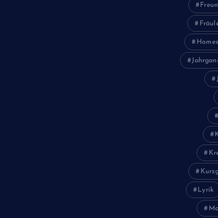
Geschichte
Freun
Gesellschaft
Fräul
Gesundheit
Homes
Halloween
Jahrgan
Humor
Jugend
Landwirtschaft
Lokales
Lyrik
Kr
Mariengymnasium
Kurzg
Natur
Lyrik
Ma
Poesie