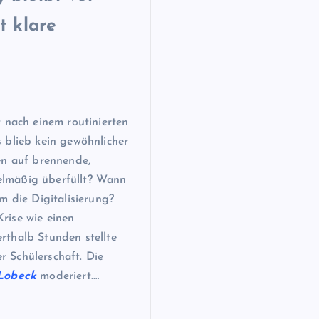
t klare
 nach einem routinierten
 blieb kein gewöhnlicher
en auf brennende,
elmäßig überfüllt? Wann
m die Digitalisierung?
rise wie einen
rthalb Stunden stellte
 Schülerschaft. Die
-Lobeck
moderiert.…