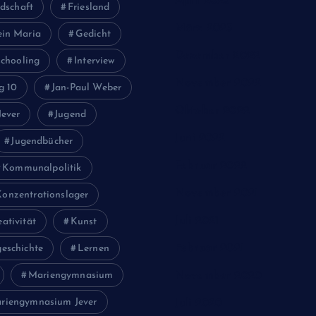
April 2023
dschaft
Friesland
März 2023
ein Maria
Gedicht
Dezember 2022
chooling
Interview
November 2022
g 10
Jan-Paul Weber
Oktober 2022
Jever
Jugend
Juni 2022
Jugendbücher
Februar 2022
Kommunalpolitik
November 2021
Konzentrationslager
Juli 2021
eativität
Kunst
Februar 2021
eschichte
Lernen
Mariengymnasium
November 2020
riengymnasium Jever
Juli 2020