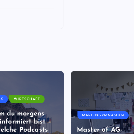
IK
WIRTSCHAFT
m du morgens
MARIENGYMNASIUM
informiert bist –
elche Podcasts
Master of AG-