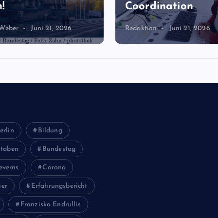
!
Coordination
 Weber
Juni 21, 2026
Redaktion
Juni 21, 2026
Juni 2026
erlin
Bildung
Februar 2024
staben
Bundestag
Januar 2024
everns
Corona
Oktober 2023
ier
Erfahrungsbericht
Mai 2023
Franziska Endrullis