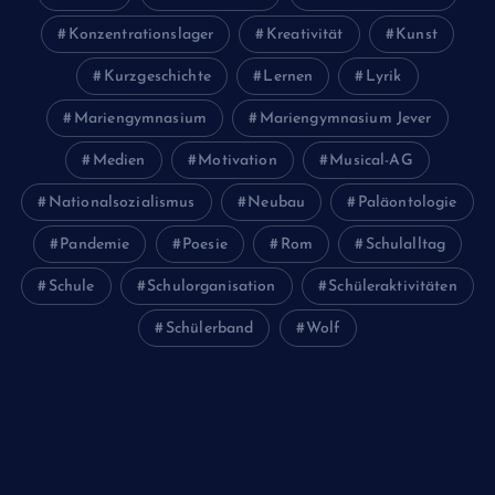
Konzentrationslager
Kreativität
Kunst
Kurzgeschichte
Lernen
Lyrik
Mariengymnasium
Mariengymnasium Jever
Medien
Motivation
Musical-AG
Nationalsozialismus
Neubau
Paläontologie
Pandemie
Poesie
Rom
Schulalltag
Schule
Schulorganisation
Schüleraktivitäten
Schülerband
Wolf
Juni 2026
Februar 2024
Januar 2024