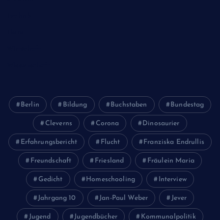
Technik
Tiere
Wirtschaft
Wissenschaft
Berlin
Bildung
Buchstaben
Bundestag
Cleverns
Corona
Dinosaurier
Erfahrungsbericht
Flucht
Franziska Endrullis
Freundschaft
Friesland
Fräulein Maria
Gedicht
Homeschooling
Interview
Jahrgang 10
Jan-Paul Weber
Jever
Jugend
Jugendbücher
Kommunalpolitik