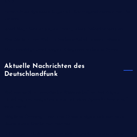
BND
Extrem-Niedrigwasser: Bilger will Sonntagsfahrverbot für Lkw
lockern
Israel klagt Siedler wegen Tötung eines Palästinensers an
Was Sie jetzt zur Wahl in Sachsen-Anhalt wissen müssen
BGH bestätigt Urteil wegen Kriegsverbrechen in Syrien
Aktuelle Nachrichten des
Deutschlandfunk
Weltraummüll - Europäische Wissenschaftler bestätigen
Einschlag von ausgebranntem Teil einer SpaceX-Rakete auf
dem Mond
Mögliche Öffnung - Iran und Oman einigen sich auf neue
Route durch Straße von Hormus
DR Kongo - Ebola verbreitet sich in großem Tempo, schon