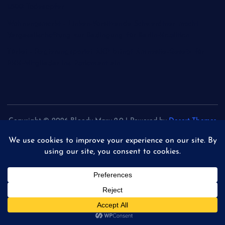
1.800 Todesopfer
Wohnungsmarkt - Linken-Vorsitzende Schwerdtner macht
Vergesellschaftung zur Bedingung für Berlin-Koalition
Türkei - Regierungspartei AKP bringt Amnestie-Gesetz für
PKK-Mitglieder ins Parlament ein
Copyright © 2026 Bloody Mary 2.0 | Powered by
Desert Themes
Back to Top