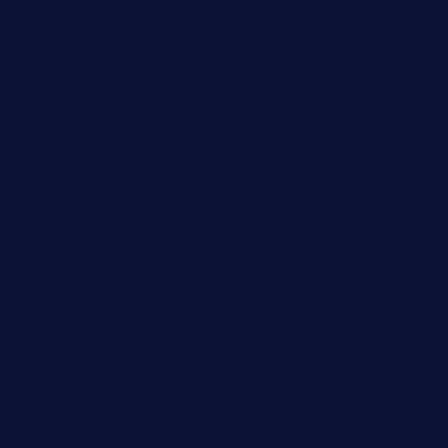
Halloween
Humor
Jugend
Landwirtschaft
Lokales
Lyrik
Mariengymnasium
Natur
Poesie
Politik
Religion
Schule
Sport
Studium