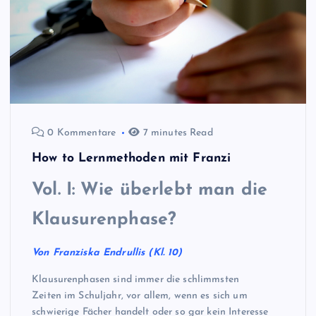
0 Kommentare
7 minutes Read
How to Lernmethoden mit Franzi
Vol. I: Wie überlebt man die
Klausurenphase?
Von Franziska Endrullis (Kl. 10)
Klausurenphasen sind immer die schlimmsten
Zeiten im Schuljahr, vor allem, wenn es sich um
schwierige Fächer handelt oder so gar kein Interesse