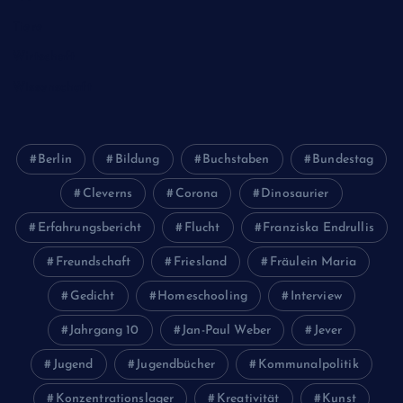
Tiere
Wirtschaft
Wissenschaft
Berlin
Bildung
Buchstaben
Bundestag
Cleverns
Corona
Dinosaurier
Erfahrungsbericht
Flucht
Franziska Endrullis
Freundschaft
Friesland
Fräulein Maria
Gedicht
Homeschooling
Interview
Jahrgang 10
Jan-Paul Weber
Jever
Jugend
Jugendbücher
Kommunalpolitik
Konzentrationslager
Kreativität
Kunst