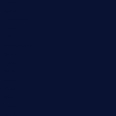
Humor
Jugend
Landwirtschaft
Lokales
Lyrik
Mariengymnasium
Natur
Poesie
Politik
Religion
Schule
Sport
Studium
Technik