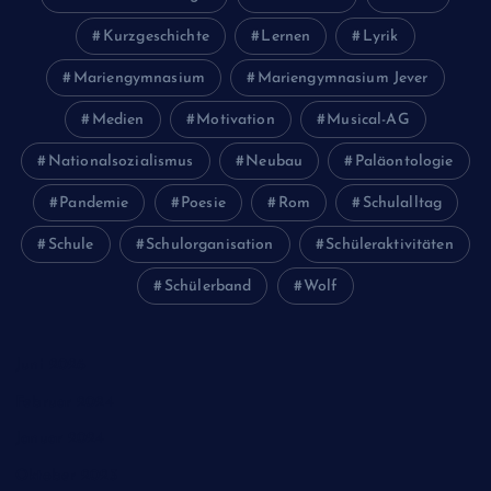
Kurzgeschichte
Lernen
Lyrik
Mariengymnasium
Mariengymnasium Jever
Medien
Motivation
Musical-AG
Nationalsozialismus
Neubau
Paläontologie
Pandemie
Poesie
Rom
Schulalltag
Schule
Schulorganisation
Schüleraktivitäten
Schülerband
Wolf
Juni 2026
Februar 2024
Januar 2024
Oktober 2023