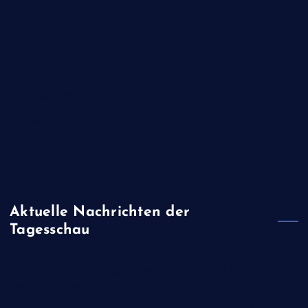
Juni 2020
Mai 2020
Februar 2020
Januar 2020
November 2019
August 2019
April 2019
Januar 2019
Aktuelle Nachrichten der
Tagesschau
Vorschlag von Verkehrsminister: Debatte über Lkw-
Sonntagsfahrverbot