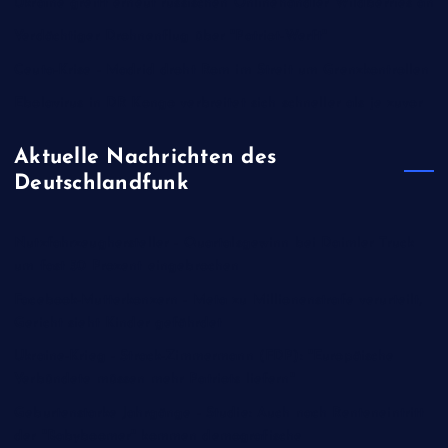
Ukraine greift erneut russischen Onlinehändler Wildberries an
Verdächtiger Drohnenflug über "Patriot-Werft"
Ceuta-Krise - Madrid droht Rom im Streit um Grenzkontrollen
Ebolavirus in DR Kongo verbreitet sich schneller als je zuvor
Aktuelle Nachrichten des
Deutschlandfunk
Nutzfahrzeughersteller - Quartalsgewinn bei Daimler Truck
um fast 50 Prozent eingebrochen
Facebook-Mutterkonzern - Meta zu Millionenstrafe verurteilt,
Gericht sieht Kinder gefährdet
Ukraine-Krieg - Strack-Zimmermann (FDP): "Europäische
Verbündete müssen mehr Patriots liefern"
Geburtenstarke Jahrgänge - Studie: Auch nach Renteneintritt
der "Babyboomer" kommen demografische