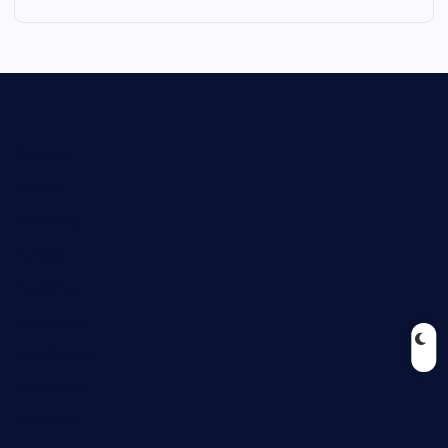
Biologie
Corona
Ernährung
Europa
Feuilleton
Geschichte
Gesellschaft
Gesundheit
Halloween