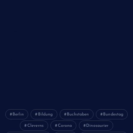
Poesie
Politik
Religion
Schule
Sport
Studium
Technik
Tiere
Wirtschaft
Wissenschaft
Berlin
Bildung
Buchstaben
Bundestag
Cleverns
Corona
Dinosaurier