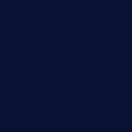
Europa
Feuilleton
Geschichte
Gesellschaft
Gesundheit
Halloween
Humor
Jugend
Landwirtschaft
Lokales
Lyrik
Mariengymnasium
Natur