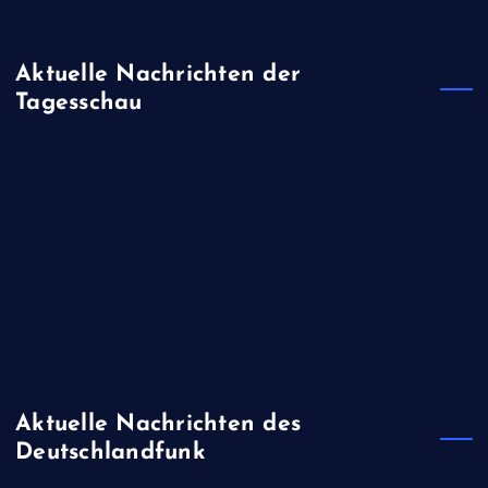
Januar 2019
Aktuelle Nachrichten der
Tagesschau
Keine Infos zum Netzwerk des Abdul B.: Das Schweigen des
BND
Extrem-Niedrigwasser: Bilger will Sonntagsfahrverbot für Lkw
lockern
Israel klagt Siedler wegen Tötung eines Palästinensers an
Was Sie jetzt zur Wahl in Sachsen-Anhalt wissen müssen
BGH bestätigt Urteil wegen Kriegsverbrechen in Syrien
Aktuelle Nachrichten des
Deutschlandfunk