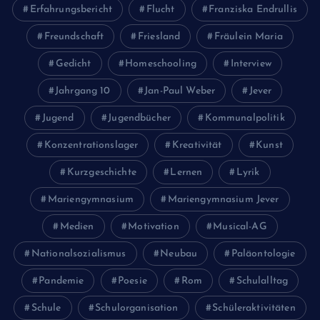
Erfahrungsbericht
Flucht
Franziska Endrullis
Freundschaft
Friesland
Fräulein Maria
Gedicht
Homeschooling
Interview
Jahrgang 10
Jan-Paul Weber
Jever
Jugend
Jugendbücher
Kommunalpolitik
Konzentrationslager
Kreativität
Kunst
Kurzgeschichte
Lernen
Lyrik
Mariengymnasium
Mariengymnasium Jever
Medien
Motivation
Musical-AG
Nationalsozialismus
Neubau
Paläontologie
Pandemie
Poesie
Rom
Schulalltag
Schule
Schulorganisation
Schüleraktivitäten