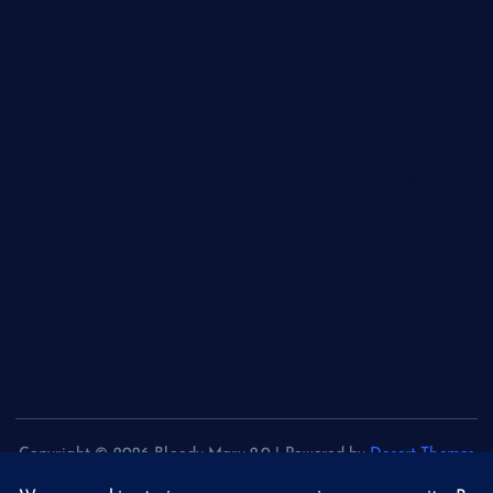
Weltraummüll - Europäische Wissenschaftler bestätigen
Einschlag von ausgebranntem Teil einer SpaceX-Rakete auf
dem Mond
Mögliche Öffnung - Iran und Oman einigen sich auf neue
Route durch Straße von Hormus
DR Kongo - Ebola verbreitet sich in großem Tempo, schon
1.800 Todesopfer
Wohnungsmarkt - Linken-Vorsitzende Schwerdtner macht
Vergesellschaftung zur Bedingung für Berlin-Koalition
Türkei - Regierungspartei AKP bringt Amnestie-Gesetz für
PKK-Mitglieder ins Parlament ein
Copyright © 2026 Bloody Mary 2.0 | Powered by
Desert Themes