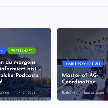
IK
WIRTSCHAFT
m du morgens
MARIENGYMNASIUM
informiert bist –
elche Podcasts
Master of AG-
!
Coordination
 Weber
Juni 21, 2026
Redaktion
Juni 21, 2026