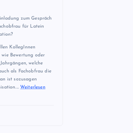
Einladung zum Gespräch
achobfrau für Latein
ation?
allen KollegInnen
s wie Bewertung oder
 Jahrgängen, welche
auch als Fachobfrau die
Man ist sozusagen
isation.…
Weiterlesen