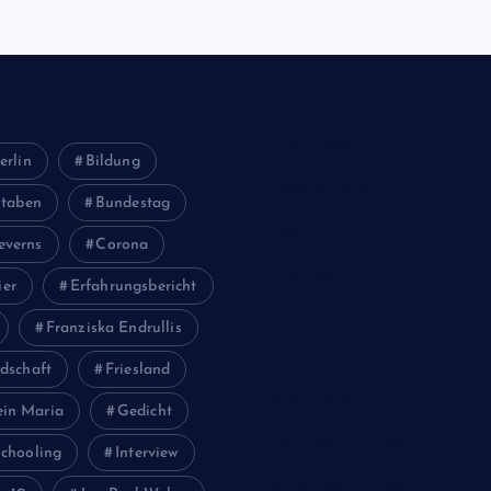
Juni 2026
erlin
Bildung
Februar 2024
staben
Bundestag
Januar 2024
everns
Corona
Oktober 2023
ier
Erfahrungsbericht
Mai 2023
Franziska Endrullis
April 2023
dschaft
Friesland
März 2023
ein Maria
Gedicht
Dezember 2022
chooling
Interview
November 2022