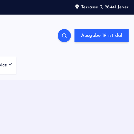
Terrasse 3, 26441 Jever
Ausgabe 19 ist da!
vice