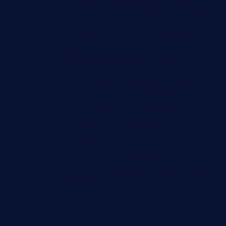
Madrid: Lage für angekommene
Kinder und Jugendliche "unhaltbar"
Folgen für Wirtschaft und Umwelt -
Verkehrsminister lädt zur
Niedrigwasser-Krisensitzung
Krieg gegen die Ukraine - Selenskyj
bittet NATO-Generalsekretär Rutte
um weitere Luftabwehrraketen -
mindestens 17 Tote bei russischem
Angriff
Radsport - Demi Vollering gewinnt
fünfte Etappe der Tour de France
Femmes