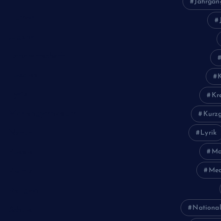
Jahrgan
Humor
Jugend
Landwirtschaft
Lokales
Lyrik
Kr
Mariengymnasium
Kurzg
Natur
Lyrik
Ma
Poesie
Med
Politik
Religion
National
Schule