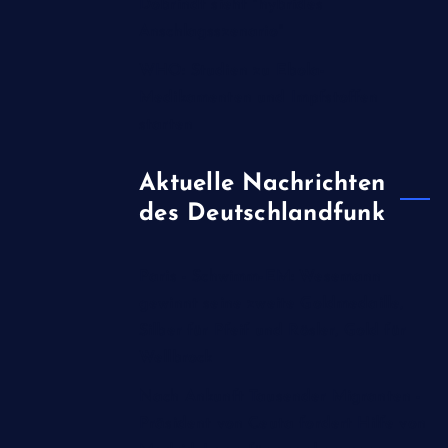
Dobrindt sieht "hybrides
Anschlagsszenario"
WHO: Studien zu Ebola-
Medikamenten und Impfstoffen
starten
Aktuelle Nachrichten
des Deutschlandfunk
Paris - Schwimm-EM: Wesemann
gewinnt seine zweite Goldmedaille,
Silber für Pfeif und Rösler, Gold für
Wellbrock
Nach Ankunft Tausender Migranten -
Präsident von Ceuta fordert Hilfe von