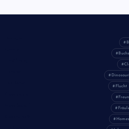
Biologie
B
Corona
Buch
Ernährung
Cl
Europa
Dinosaur
Feuilleton
Flucht
Geschichte
Freun
Gesellschaft
Fräul
Gesundheit
Homes
Halloween