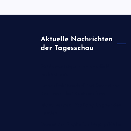
Aktuelle Nachrichten
der Tagesschau
Sondervermögen - wo das Geld
verbaut wird
Unionsfraktionschef Frei fordert von
Bas Tempo bei Rentenreform
Island verweist Walfang-Gegner des
Landes
Drohne am Flughafen Leipzig/Halle: