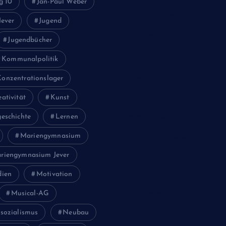
g 10
Jan-Paul Weber
Oktober 2022
Jever
Jugend
Juni 2022
Jugendbücher
Februar 2022
Kommunalpolitik
November 2021
Konzentrationslager
Juli 2021
eativität
Kunst
Februar 2021
eschichte
Lernen
Mariengymnasium
November 2020
riengymnasium Jever
Juli 2020
ien
Motivation
Juni 2020
Musical-AG
Mai 2020
sozialismus
Neubau
Februar 2020