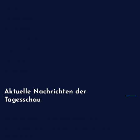
Mai 2020
Februar 2020
Januar 2020
November 2019
August 2019
April 2019
Januar 2019
Aktuelle Nachrichten der
Tagesschau
Sondervermögen - wo das Geld verbaut wird
Unionsfraktionschef Frei fordert von Bas Tempo bei
Rentenreform