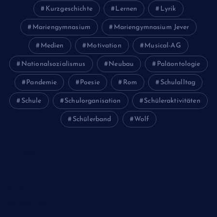
Kurzgeschichte
Lernen
Lyrik
Mariengymnasium
Mariengymnasium Jever
Medien
Motivation
Musical-AG
Nationalsozialismus
Neubau
Paläontologie
Pandemie
Poesie
Rom
Schulalltag
Schule
Schulorganisation
Schüleraktivitäten
Schülerband
Wolf
Juni 2026
Februar 2024
Januar 2024
Oktober 2023