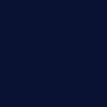
Jugend
Landwirtschaft
Lokales
Lyrik
Mariengymnasium
Natur
Poesie
Politik
Religion
Schule
Sport
Studium
Technik