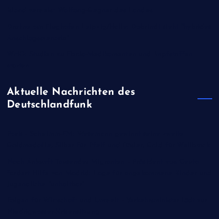
Island verweist Walfang-Gegner des Landes
Drohne am Flughafen Leipzig/Halle: Dobrindt sieht "hybrides
Anschlagsszenario"
WHO: Studien zu Ebola-Medikamenten und Impfstoffen
starten
Aktuelle Nachrichten des
Deutschlandfunk
Paris - Schwimm-EM: Wesemann gewinnt seine zweite
Goldmedaille, Silber für Pfeif und Rösler, Gold für Wellbrock
Nach Ankunft Tausender Migranten - Präsident von Ceuta
fordert Hilfe von Madrid: Lage für angekommene Kinder und
Jugendliche "unhaltbar"
Folgen für Wirtschaft und Umwelt - Verkehrsminister lädt zur
Niedrigwasser-Krisensitzung