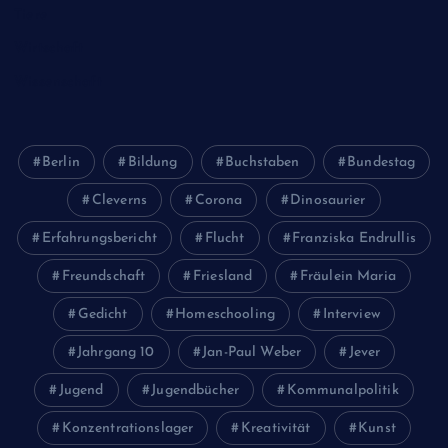
Tiere
Wirtschaft
Wissenschaft
Berlin
Bildung
Buchstaben
Bundestag
Cleverns
Corona
Dinosaurier
Erfahrungsbericht
Flucht
Franziska Endrullis
Freundschaft
Friesland
Fräulein Maria
Gedicht
Homeschooling
Interview
Jahrgang 10
Jan-Paul Weber
Jever
Jugend
Jugendbücher
Kommunalpolitik
Konzentrationslager
Kreativität
Kunst