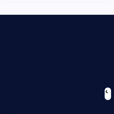
Biologie
Corona
Ernährung
Europa
Feuilleton
Geschichte
Gesellschaft
Gesundheit
Halloween
Humor