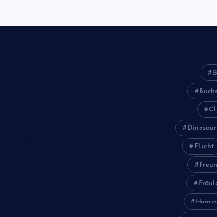
Biologie
B
Corona
Buch
Ernährung
Cl
Europa
Dinosaur
Feuilleton
Flucht
Geschichte
Freun
Gesellschaft
Fräul
Gesundheit
Homes
Halloween