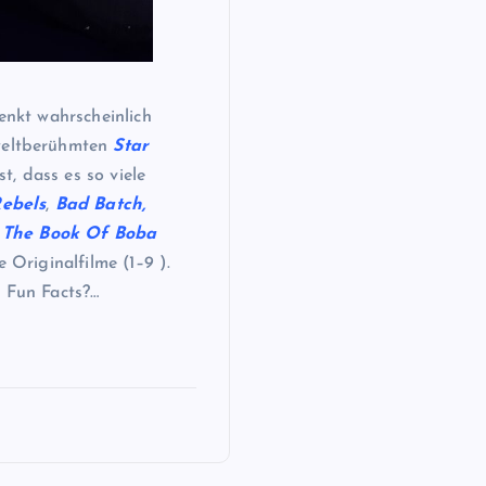
nkt wahrscheinlich
 weltberühmten
Star
st, dass es so viele
ebels
,
Bad Batch,
The Book Of Boba
 Originalfilme (1–9 ).
e Fun Facts?…