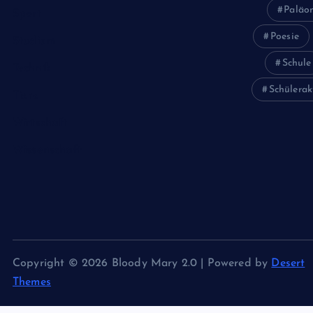
Paläon
Sport
Poesie
Studium
Schule
Technik
Schülerak
Tiere
Wirtschaft
Wissenschaft
Copyright © 2026 Bloody Mary 2.0 | Powered by
Desert
Themes