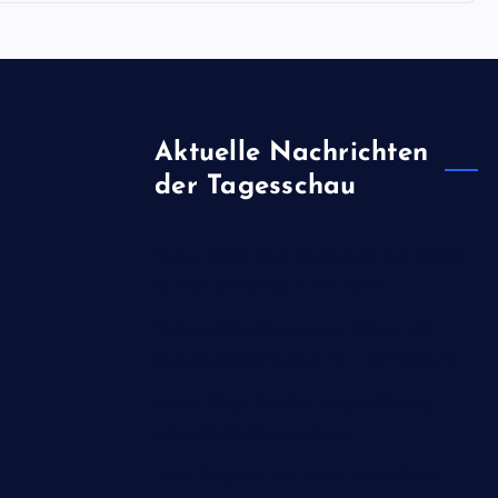
Aktuelle Nachrichten
der Tagesschau
Keine Infos zum Netzwerk des Abdul
B.: Das Schweigen des BND
Extrem-Niedrigwasser: Bilger will
Sonntagsfahrverbot für Lkw lockern
Israel klagt Siedler wegen Tötung
eines Palästinensers an
Was Sie jetzt zur Wahl in Sachsen-