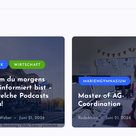
IK
WIRTSCHAFT
m du morgens
MARIENGYMNASIUM
informiert bist –
elche Podcasts
Master of AG-
!
Coordination
 Weber
Juni 21, 2026
Redaktion
Juni 21, 2026