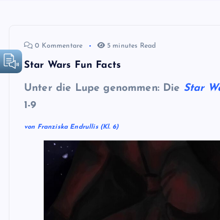
0 Kommentare
5 minutes Read
Star Wars Fun Facts
Unter die Lupe genommen: Die
Star W
1-9
von Franziska Endrullis (Kl. 6)