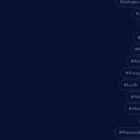
Jahrgan
Humor
Jugend
Landwirtschaft
Lokales
Lyrik
Kr
Mariengymnasium
Kurzg
Natur
Lyrik
Ma
Poesie
Med
Politik
Religion
National
Schule