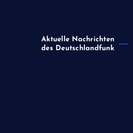
Anhalt wissen müssen
BGH bestätigt Urteil wegen
Kriegsverbrechen in Syrien
Aktuelle Nachrichten
des Deutschlandfunk
Weltraummüll - Europäische
Wissenschaftler bestätigen Einschlag
von ausgebranntem Teil einer SpaceX-
Rakete auf dem Mond
Mögliche Öffnung - Iran und Oman
einigen sich auf neue Route durch
Straße von Hormus
DR Kongo - Ebola verbreitet sich in