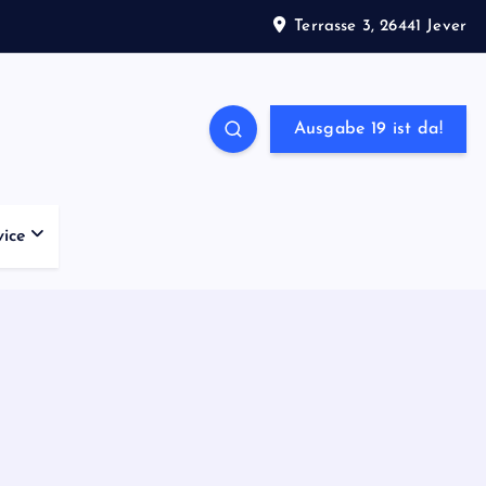
Terrasse 3, 26441 Jever
Ausgabe 19 ist da!
vice