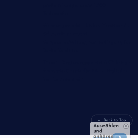
großem Tempo, schon 1.800
Todesopfer
Wohnungsmarkt - Linken-Vorsitzende
Schwerdtner macht
Vergesellschaftung zur Bedingung für
Berlin-Koalition
Türkei - Regierungspartei AKP bringt
Amnestie-Gesetz für PKK-Mitglieder
ins Parlament ein
Back to Top
Auswählen
und
anhören