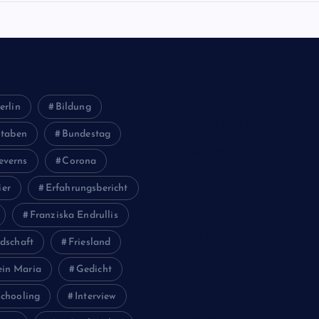
Juni 2026
erlin
Bildung
Februar 2024
staben
Bundestag
Januar 2024
everns
Corona
Oktober 2023
ier
Erfahrungsbericht
Mai 2023
Franziska Endrullis
April 2023
dschaft
Friesland
März 2023
ein Maria
Gedicht
Dezember 2022
chooling
Interview
November 2022