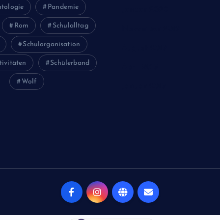
tologie
Pandemie
Januar 2020
Rom
Schulalltag
November 2019
Schulorganisation
August 2019
tivitäten
Schülerband
April 2019
Wolf
Januar 2019