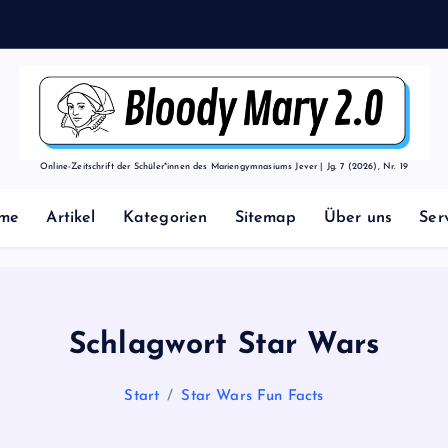
t
Online-Zeitschrift der Schüler*innen des Mariengymnasiums Jever | Jg. 7 (2026), Nr. 19
me
Artikel
Kategorien
Sitemap
Über uns
Ser
Schlagwort Star Wars
Start
Star Wars Fun Facts