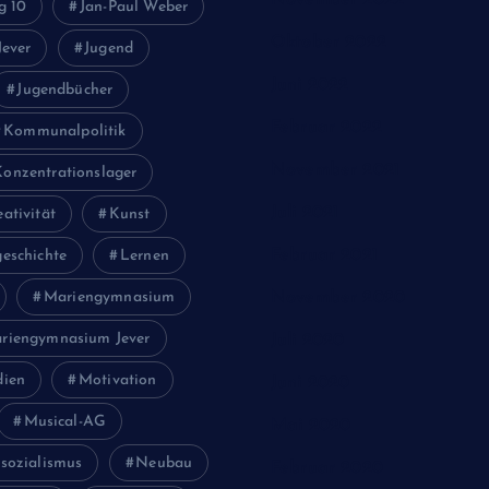
g 10
Jan-Paul Weber
Oktober 2022
Jever
Jugend
Juni 2022
Jugendbücher
Februar 2022
Kommunalpolitik
November 2021
Konzentrationslager
Juli 2021
eativität
Kunst
Februar 2021
eschichte
Lernen
Mariengymnasium
November 2020
riengymnasium Jever
Juli 2020
ien
Motivation
Juni 2020
Musical-AG
Mai 2020
sozialismus
Neubau
Februar 2020