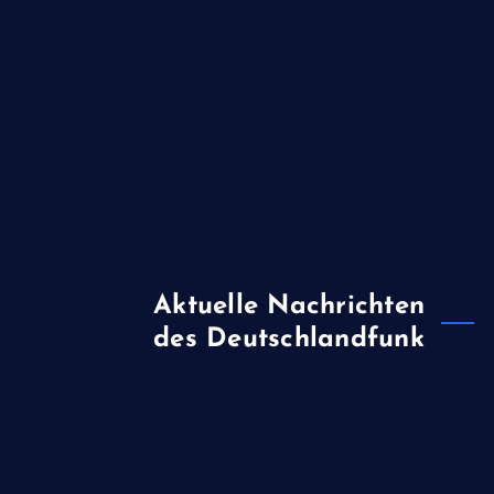
Onlinehändler Wildberries an
Verdächtiger Drohnenflug über
"Patriot-Werft"
Ceuta-Krise - Madrid droht Rom im
Streit um Grenzkontrollen
Ebolavirus in DR Kongo verbreitet
sich schneller als je zuvor
Aktuelle Nachrichten
des Deutschlandfunk
Nutzfahrzeughersteller -
Quartalsgewinn bei Daimler Truck um
fast 50 Prozent eingebrochen