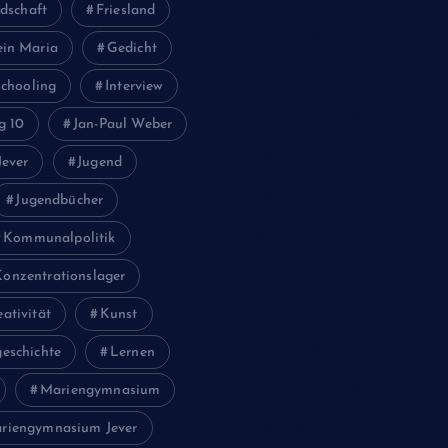
April 2023
dschaft
Friesland
März 2023
ein Maria
Gedicht
Dezember 2022
chooling
Interview
November 2022
g 10
Jan-Paul Weber
Oktober 2022
Jever
Jugend
Juni 2022
Jugendbücher
Februar 2022
Kommunalpolitik
November 2021
Konzentrationslager
Juli 2021
eativität
Kunst
Februar 2021
eschichte
Lernen
Mariengymnasium
November 2020
riengymnasium Jever
Juli 2020