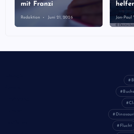
mit Franzi
helfen
Redaktion
Juni 21, 2026
Jan-Paul
Biologie
B
Corona
Buch
Ernährung
Cl
Europa
Dinosaur
Feuilleton
Flucht