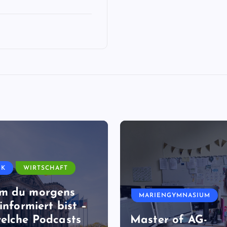
IK
WIRTSCHAFT
m du morgens
MARIENGYMNASIUM
informiert bist –
elche Podcasts
Master of AG-