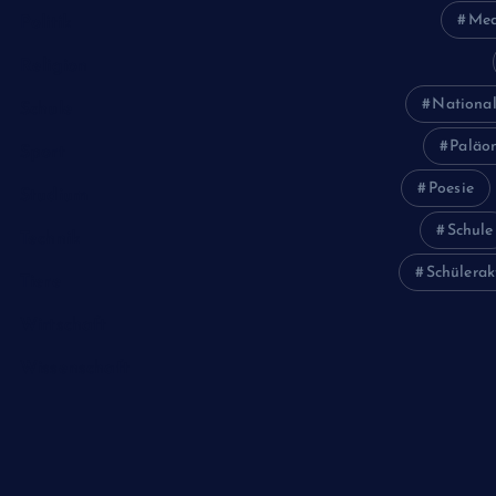
Med
Politik
Religion
National
Schule
Paläon
Sport
Poesie
Studium
Schule
Technik
Schülerak
Tiere
Wirtschaft
Wissenschaft