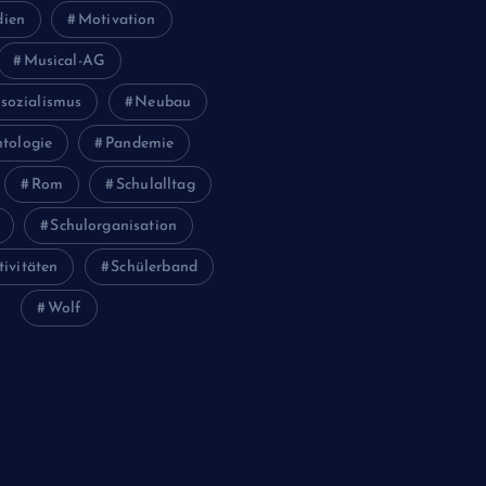
ien
Motivation
Juni 2020
Musical-AG
Mai 2020
sozialismus
Neubau
Februar 2020
tologie
Pandemie
Januar 2020
Rom
Schulalltag
November 2019
Schulorganisation
August 2019
tivitäten
Schülerband
April 2019
Wolf
Januar 2019