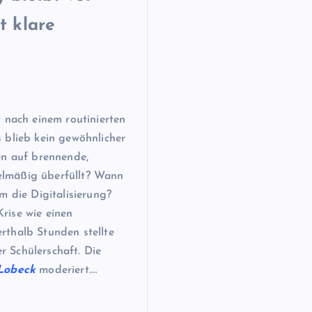
t klare
 nach einem routinierten
 blieb kein gewöhnlicher
en auf brennende,
elmäßig überfüllt? Wann
m die Digitalisierung?
rise wie einen
rthalb Stunden stellte
 Schülerschaft. Die
-Lobeck
moderiert.…