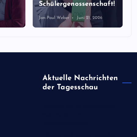
Schülergenossenschaft!
Jan-Paul Weber
Juni 21, 2026
Aktuelle Nachrichten
der Tagesschau
Vorschlag von Verkehrsminister:
Debatte über Lkw-
Sonntagsfahrverbot
Ukraine greift erneut russischen