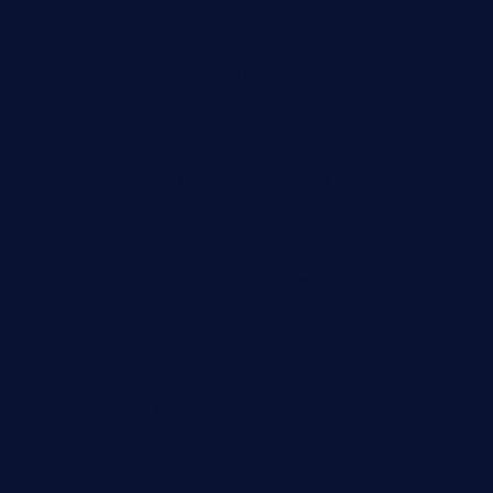
Facebook-Mutterkonzern - Meta zu
Millionenstrafe verurteilt, Gericht sieht
Kinder gefährdet
Ukraine-Krieg - Strack-Zimmermann
(FDP): "Europäische Verbündete
müssen mehr Patriots liefern"
Geburtenstarke Jahrgänge - Studie:
Auch nach Renteneintritt der
"Babyboomer" kommen
demografische Herausforderungen -
Pflegekapazitäten schon jetzt
ausbauen
Spanien - Filmfestival von San
Sebastián ehrt Werner Herzog für
Lebenswerk