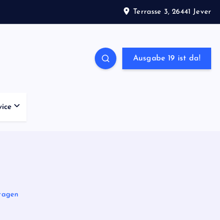
Terrasse 3, 26441 Jever
Ausgabe 19 ist da!
vice
fragen