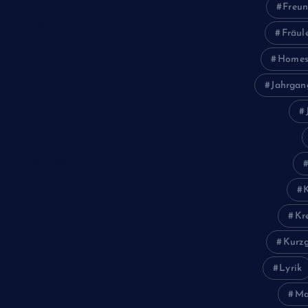
Geschichte
Freun
Gesellschaft
Fräul
Gesundheit
Homes
Halloween
Jahrgan
Humor
Jugend
Landwirtschaft
Lokales
Lyrik
Kr
Mariengymnasium
Kurzg
Natur
Lyrik
Ma
Poesie