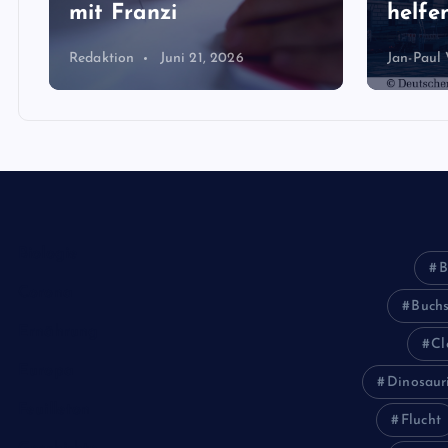
mit Franzi
helfen
Redaktion
Juni 21, 2026
Jan-Paul
Biologie
B
Corona
Buch
Ernährung
Cl
Europa
Dinosaur
Feuilleton
Flucht