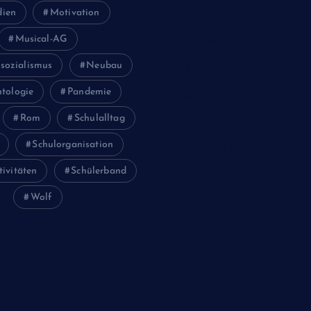
ien
Motivation
Juni 2020
Musical-AG
Mai 2020
sozialismus
Neubau
Februar 2020
tologie
Pandemie
Januar 2020
Rom
Schulalltag
November 2019
Schulorganisation
August 2019
tivitäten
Schülerband
April 2019
Wolf
Januar 2019