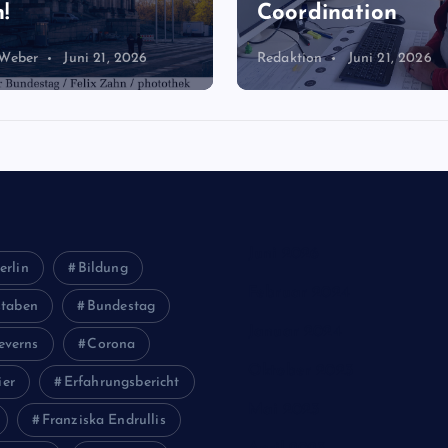
!
Coordination
 Weber
Juni 21, 2026
Redaktion
Juni 21, 2026
Juni 2026
erlin
Bildung
Februar 2024
staben
Bundestag
Januar 2024
everns
Corona
Oktober 2023
ier
Erfahrungsbericht
Mai 2023
Franziska Endrullis