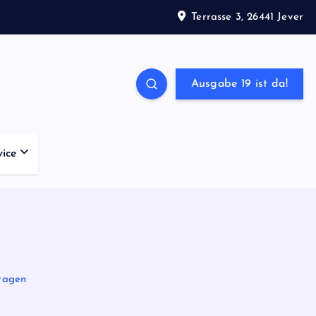
Terrasse 3, 26441 Jever
Ausgabe 19 ist da!
vice
fragen