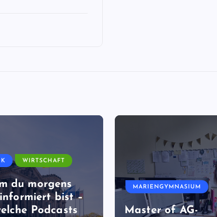
IK
WIRTSCHAFT
m du morgens
MARIENGYMNASIUM
informiert bist –
elche Podcasts
Master of AG-