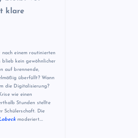
t klare
 nach einem routinierten
 blieb kein gewöhnlicher
en auf brennende,
elmäßig überfüllt? Wann
m die Digitalisierung?
rise wie einen
rthalb Stunden stellte
 Schülerschaft. Die
-Lobeck
moderiert.…