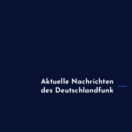
Onlinehändler Wildberries an
Verdächtiger Drohnenflug über
"Patriot-Werft"
Ceuta-Krise - Madrid droht Rom im
Streit um Grenzkontrollen
Ebolavirus in DR Kongo verbreitet
sich schneller als je zuvor
Aktuelle Nachrichten
des Deutschlandfunk
Nutzfahrzeughersteller -
Quartalsgewinn bei Daimler Truck um
fast 50 Prozent eingebrochen