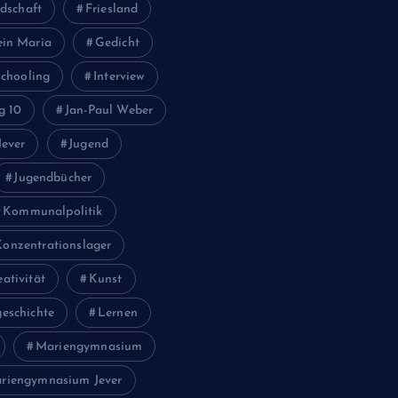
April 2023
dschaft
Friesland
März 2023
ein Maria
Gedicht
Dezember 2022
chooling
Interview
November 2022
g 10
Jan-Paul Weber
Oktober 2022
Jever
Jugend
Juni 2022
Jugendbücher
Februar 2022
Kommunalpolitik
November 2021
Konzentrationslager
Juli 2021
eativität
Kunst
Februar 2021
eschichte
Lernen
Mariengymnasium
November 2020
riengymnasium Jever
Juli 2020