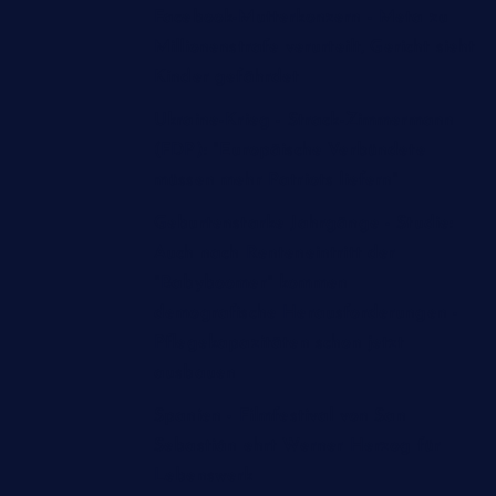
Facebook-Mutterkonzern - Meta zu
Millionenstrafe verurteilt, Gericht sieht
Kinder gefährdet
Ukraine-Krieg - Strack-Zimmermann
(FDP): "Europäische Verbündete
müssen mehr Patriots liefern"
Geburtenstarke Jahrgänge - Studie:
Auch nach Renteneintritt der
"Babyboomer" kommen
demografische Herausforderungen -
Pflegekapazitäten schon jetzt
ausbauen
Spanien - Filmfestival von San
Sebastián ehrt Werner Herzog für
Lebenswerk