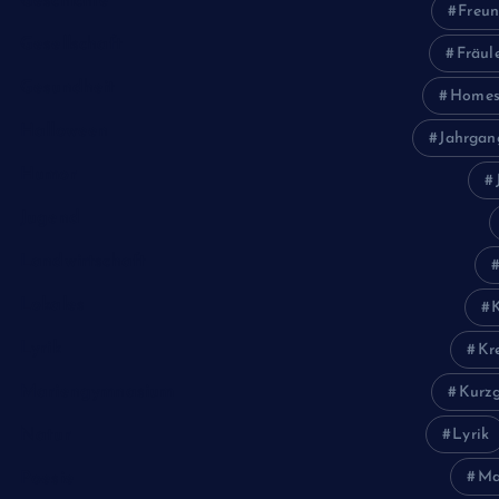
Geschichte
Freun
Gesellschaft
Fräul
Gesundheit
Homes
Halloween
Jahrgan
Humor
Jugend
Landwirtschaft
Lokales
Lyrik
Kr
Mariengymnasium
Kurzg
Natur
Lyrik
Ma
Poesie