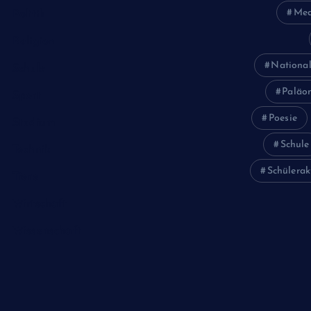
Med
Politik
Religion
National
Schule
Paläon
Sport
Poesie
Studium
Schule
Technik
Schülerak
Tiere
Wirtschaft
Wissenschaft