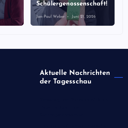
Schülergenossenschaft!
Jan-Paul Weber
Juni 21, 2026
Aktuelle Nachrichten
der Tagesschau
Vorschlag von Verkehrsminister:
Debatte über Lkw-
Sonntagsfahrverbot
Ukraine greift erneut russischen