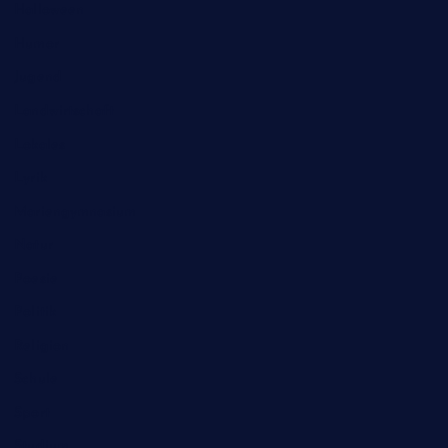
Halloween
Humor
Jugend
Landwirtschaft
Lokales
Lyrik
Mariengymnasium
Natur
Poesie
Politik
Religion
Schule
Sport
Studium