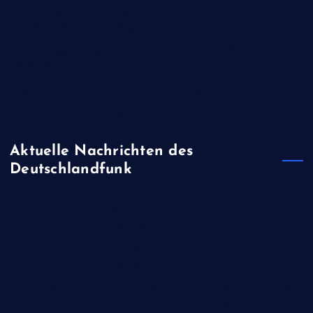
Kanadische Provinz British Columbia ruft wegen
Waldbränden Notstand aus
Niedrigwasser: Was die Lockerung des Lkw-Fahrverbots
bedeutet
Paris führt Helmpflicht für E-Roller-Fahrer ein
Mutmaßlich ukrainische Drohne explodiert in Bulgarien
Aktuelle Nachrichten des
Deutschlandfunk
Vor Landtagswahlen - Unionsfraktionschef Frei:
Kooperationsverbot mit AfD gilt bundesweit
"Welt am Sonntag" - "Fatales Signal": Union kritisiert
Klingbeils Steuerpläne für bestimmte Vereine
Stralsund - AfD in Mecklenburg-Vorpommern bekräftigt Ziel
einer Alleinregierung nach der Landtagswahl im September