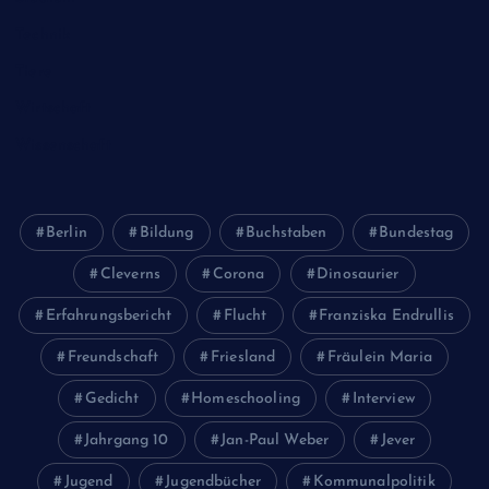
Technik
Tiere
Wirtschaft
Wissenschaft
Berlin
Bildung
Buchstaben
Bundestag
Cleverns
Corona
Dinosaurier
Erfahrungsbericht
Flucht
Franziska Endrullis
Freundschaft
Friesland
Fräulein Maria
Gedicht
Homeschooling
Interview
Jahrgang 10
Jan-Paul Weber
Jever
Jugend
Jugendbücher
Kommunalpolitik