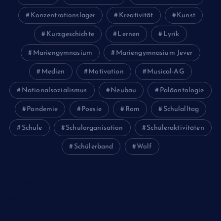
Konzentrationslager
Kreativität
Kunst
Kurzgeschichte
Lernen
Lyrik
Mariengymnasium
Mariengymnasium Jever
Medien
Motivation
Musical-AG
Nationalsozialismus
Neubau
Paläontologie
Pandemie
Poesie
Rom
Schulalltag
Schule
Schulorganisation
Schüleraktivitäten
Schülerband
Wolf
Juni 2026
Februar 2024
Januar 2024