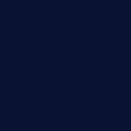
Mögliche Öffnung - Iran und Oman
einigen sich auf neue Route durch
Straße von Hormus
DR Kongo - Ebola verbreitet sich in
großem Tempo, schon 1.800
Todesopfer
Wohnungsmarkt - Linken-Vorsitzende
Schwerdtner macht
Vergesellschaftung zur Bedingung für
Berlin-Koalition
Türkei - Regierungspartei AKP bringt
Amnestie-Gesetz für PKK-Mitglieder
ins Parlament ein