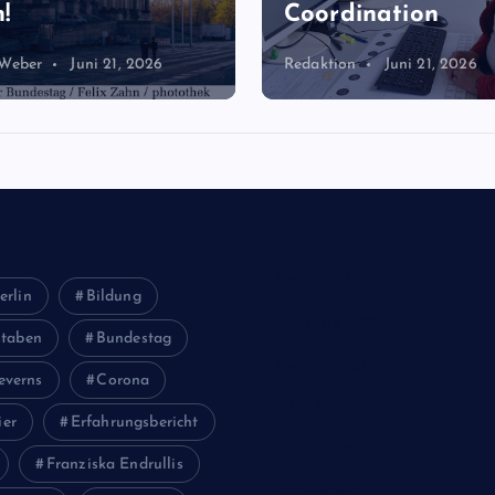
!
Coordination
 Weber
Juni 21, 2026
Redaktion
Juni 21, 2026
Juni 2026
erlin
Bildung
Februar 2024
staben
Bundestag
Januar 2024
everns
Corona
Oktober 2023
ier
Erfahrungsbericht
Mai 2023
Franziska Endrullis