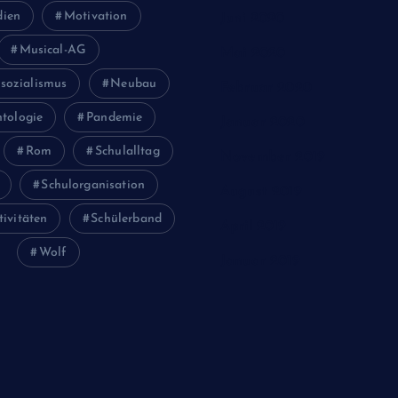
ien
Motivation
Juni 2020
Musical-AG
Mai 2020
sozialismus
Neubau
Februar 2020
tologie
Pandemie
Januar 2020
Rom
Schulalltag
November 2019
Schulorganisation
August 2019
tivitäten
Schülerband
April 2019
Wolf
Januar 2019