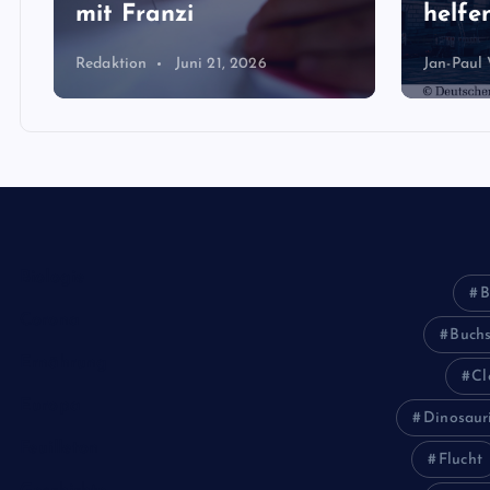
mit Franzi
helfen
Redaktion
Juni 21, 2026
Jan-Paul
Biologie
B
Corona
Buch
Ernährung
Cl
Europa
Dinosaur
Feuilleton
Flucht