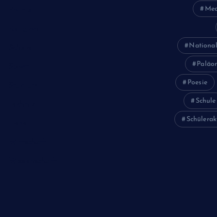
Med
Politik
Religion
National
Schule
Paläon
Sport
Poesie
Studium
Schule
Technik
Schülerak
Tiere
Wirtschaft
Wissenschaft