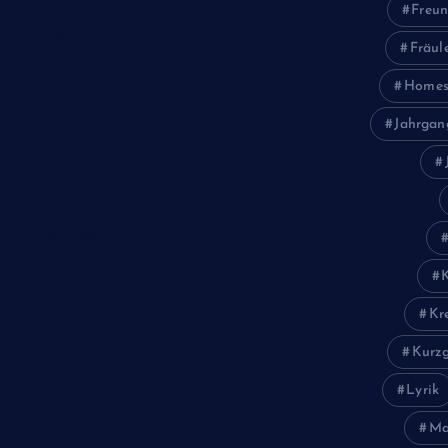
Geschichte
Freun
Gesellschaft
Fräul
Gesundheit
Homes
Halloween
Jahrgan
Humor
Jugend
Landwirtschaft
Lokales
Lyrik
Kr
Mariengymnasium
Kurzg
Natur
Lyrik
Ma
Poesie