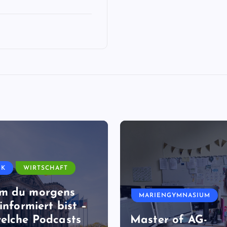
IK
WIRTSCHAFT
m du morgens
MARIENGYMNASIUM
informiert bist –
elche Podcasts
Master of AG-