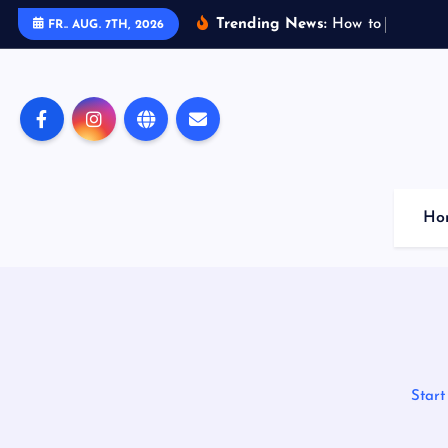
Z
Trending News:
H
o
w
t
o
L
e
r
n
m
e
FR.. AUG. 7TH, 2026
u
m
I
n
h
a
l
Ho
t
s
p
r
i
n
g
Start
e
n