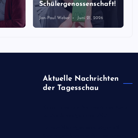
Schülergenossenschaft!
Jan-Paul Weber
Juni 21, 2026
Aktuelle Nachrichten
der Tagesschau
Keine Infos zum Netzwerk des Abdul
B.: Das Schweigen des BND
Extrem-Niedrigwasser: Bilger will
Sonntagsfahrverbot für Lkw lockern