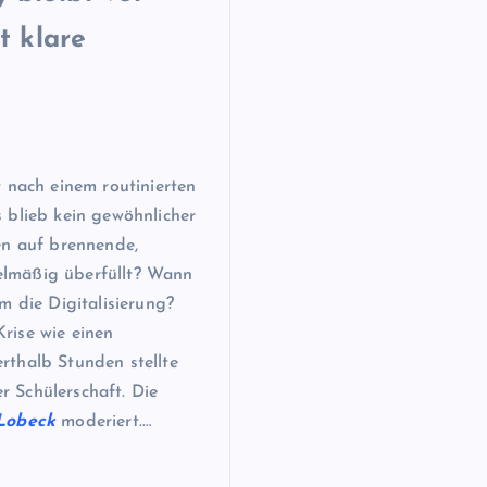
t klare
 nach einem routinierten
 blieb kein gewöhnlicher
en auf brennende,
elmäßig überfüllt? Wann
m die Digitalisierung?
rise wie einen
rthalb Stunden stellte
 Schülerschaft. Die
-Lobeck
moderiert.…