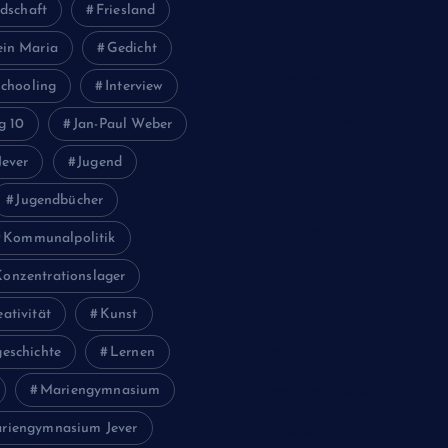
April 2023
dschaft
Friesland
März 2023
ein Maria
Gedicht
Dezember 2022
chooling
Interview
November 2022
g 10
Jan-Paul Weber
Oktober 2022
Jever
Jugend
Juni 2022
Jugendbücher
Februar 2022
Kommunalpolitik
November 2021
Konzentrationslager
Juli 2021
eativität
Kunst
Februar 2021
eschichte
Lernen
Mariengymnasium
November 2020
riengymnasium Jever
Juli 2020