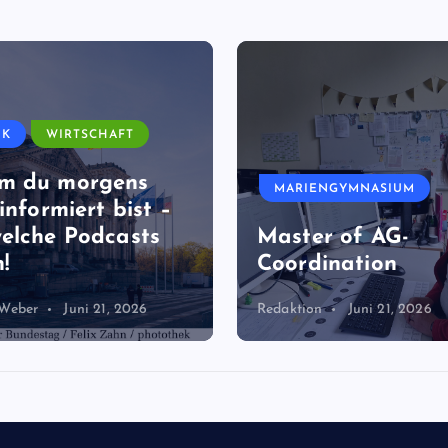
MARIENGYMNASIUM
ENGYMNASIUM
Bock auf Schulme
r of AG-
jetzt in der
ination
Schülergenossens
n
Juni 21, 2026
Jan-Paul Weber
Juni 21, 2