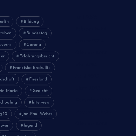
Juni 2026
erlin
Bildung
Februar 2024
staben
Bundestag
Januar 2024
everns
Corona
Oktober 2023
ier
Erfahrungsbericht
Mai 2023
Franziska Endrullis
April 2023
dschaft
Friesland
März 2023
ein Maria
Gedicht
Dezember 2022
chooling
Interview
November 2022
g 10
Jan-Paul Weber
Oktober 2022
Jever
Jugend
Juni 2022