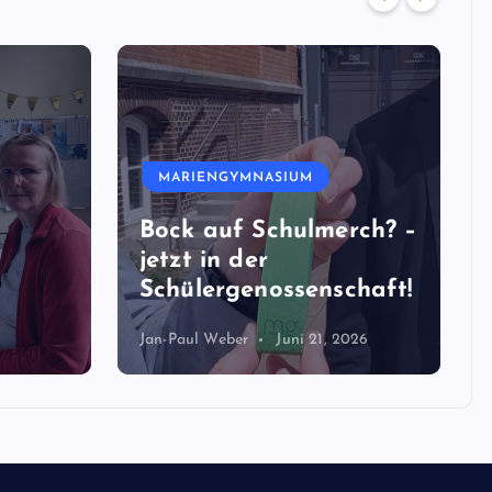
MARIENGYMNASIUM
SCHULE
rch? –
Die SV – Was ist das
chaft!
eigentlich?
026
Redaktion
Juni 21, 2026