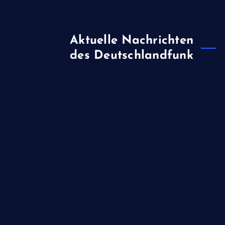
explodiert in Bulgarien
Aktuelle Nachrichten
des Deutschlandfunk
Vor Landtagswahlen -
Unionsfraktionschef Frei:
Kooperationsverbot mit AfD gilt
bundesweit
"Welt am Sonntag" - "Fatales Signal":
Union kritisiert Klingbeils Steuerpläne
für bestimmte Vereine
Stralsund - AfD in Mecklenburg-
Vorpommern bekräftigt Ziel einer
Alleinregierung nach der