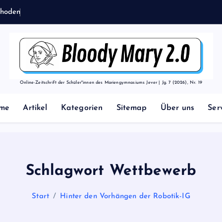
h
o
d
e
n
m
i
t
F
r
a
n
Online-Zeitschrift der Schüler*innen des Mariengymnasiums Jever | Jg. 7 (2026), Nr. 19
me
Artikel
Kategorien
Sitemap
Über uns
Ser
Schlagwort Wettbewerb
Start
Hinter den Vorhängen der Robotik-IG