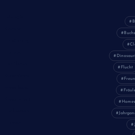
Biologie
B
Corona
Buch
Ernährung
Cl
Europa
Dinosaur
Feuilleton
Flucht
Geschichte
Freun
Gesellschaft
Fräul
Gesundheit
Homes
Halloween
Jahrgan
Humor
Jugend