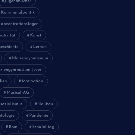
Jugendbücher
Februar 2022
Kommunalpolitik
November 2021
Konzentrationslager
Juli 2021
eativität
Kunst
Februar 2021
eschichte
Lernen
Mariengymnasium
November 2020
riengymnasium Jever
Juli 2020
ien
Motivation
Juni 2020
Musical-AG
Mai 2020
sozialismus
Neubau
Februar 2020
tologie
Pandemie
Januar 2020
Rom
Schulalltag
November 2019