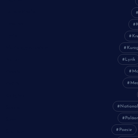
Landwirtschaft
Lokales
Lyrik
Kr
Mariengymnasium
Kurzg
Natur
Lyrik
Ma
Poesie
Med
Politik
Religion
National
Schule
Paläon
Sport
Poesie
Studium