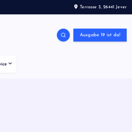
Terrasse 3, 26441 Jever
Ausgabe 19 ist da!
vice