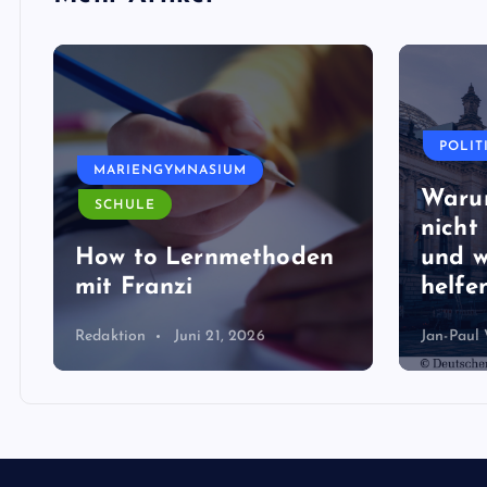
POLITIK
WIRTSCHAFT
Warum du morgens
MARI
nicht informiert bist –
und welche Podcasts
Maste
helfen!
Coord
Jan-Paul Weber
Juni 21, 2026
Redaktio