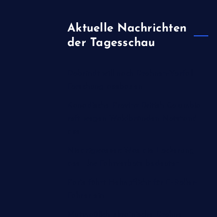
Aktuelle Nachrichten
der Tagesschau
Dobrindt will nach Drohnen-Vorfall
Forschung ausbauen
Kanadische Provinz British Columbia
ruft wegen Waldbränden Notstand
aus
Niedrigwasser: Was die Lockerung
des Lkw-Fahrverbots bedeutet
Paris führt Helmpflicht für E-Roller-
Fahrer ein
Mutmaßlich ukrainische Drohne