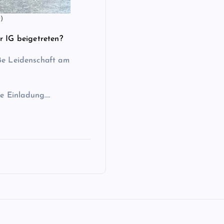
t)
r IG beigetreten?
ße Leidenschaft am
ne Einladung.…