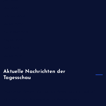
Juni 2020
Mai 2020
Februar 2020
Januar 2020
November 2019
August 2019
April 2019
Januar 2019
Aktuelle Nachrichten der
Tagesschau
True Crime: Verzerrt die Lust am Verbrechen die Realität?
Klingbeil nimmt Steuerpläne für Vereine zurück