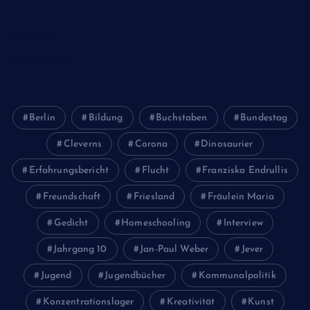
Tiere
Wirtschaft
Wissenschaft
Berlin
Bildung
Buchstaben
Bundestag
Cleverns
Corona
Dinosaurier
Erfahrungsbericht
Flucht
Franziska Endrullis
Freundschaft
Friesland
Fräulein Maria
Gedicht
Homeschooling
Interview
Jahrgang 10
Jan-Paul Weber
Jever
Jugend
Jugendbücher
Kommunalpolitik
Konzentrationslager
Kreativität
Kunst