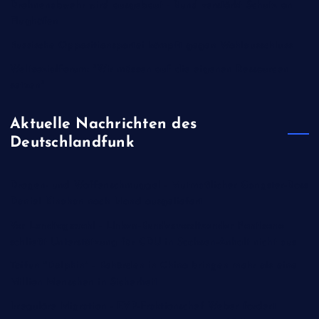
Drohnenabwehr wird ausgebaut - Bund verstärkt Schutz an
Flughäfen
Russische Oppositionspartei kämpft gegen Wahlausschluss
Weltsozialforum: "Wir müssen auf die eigenen Ressourcen
setzen"
Aktuelle Nachrichten des
Deutschlandfunk
Drogen- und Waffenschmuggel - Mutmaßlicher Gangster-Boss
Daniel Kinahan nach Irland ausgeliefert
Vor Landtagswahl - Linken-Bundesvorsitzender Pantisano
schließt Unterstützung für CDU in Sachsen-Anhalt nicht aus
Taifun "Dolphin" - Behörden in China bringen mehr als eine
Million Menschen in Sicherheit
Irreguläre Migration - EVP-Fraktionschef Weber fordert