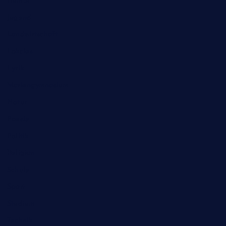
Humor
Jugend
Landwirtschaft
Lokales
Lyrik
Mariengymnasium
Natur
Poesie
Politik
Religion
Schule
Sport
Studium
Technik