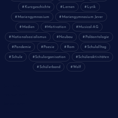
Kurzgeschichte
Lernen
Lyrik
Mariengymnasium
Mariengymnasium Jever
Medien
Motivation
Musical-AG
Nationalsozialismus
Neubau
Paläontologie
Pandemie
Poesie
Rom
Schulalltag
Schule
Schulorganisation
Schüleraktivitäten
Schülerband
Wolf
Juni 2026
Februar 2024
Januar 2024
Oktober 2023