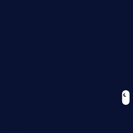
Biologie
Corona
Ernährung
Europa
Feuilleton
Geschichte
Gesellschaft
Gesundheit
Halloween
Humor
Jugend
Landwirtschaft