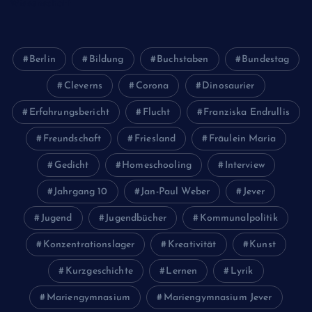
Wissenschaft
Berlin
Bildung
Buchstaben
Bundestag
Cleverns
Corona
Dinosaurier
Erfahrungsbericht
Flucht
Franziska Endrullis
Freundschaft
Friesland
Fräulein Maria
Gedicht
Homeschooling
Interview
Jahrgang 10
Jan-Paul Weber
Jever
Jugend
Jugendbücher
Kommunalpolitik
Konzentrationslager
Kreativität
Kunst
Kurzgeschichte
Lernen
Lyrik
Mariengymnasium
Mariengymnasium Jever