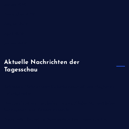
Januar 2020
November 2019
August 2019
April 2019
Januar 2019
Aktuelle Nachrichten der
Tagesschau
Behörden: "Sehr ernster Sicherheitsvorfall" am Flughafen
Leipzig/Halle
Drohnenfund am Flughafen Leipzig/Halle: Mutmaßlicher
Sprengstoff und Zünder entdeckt
Neue Männlichkeit in Sportserien: Ted Lasso und Co.