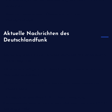
Einschränkungen bei der Bewässerung bedrohen Ernten von
Landwirten
Flüsse im Trockenstress - Ökosystem fehlt die
Lebensgrundlage
Aktuelle Nachrichten des
Deutschlandfunk
Bedrohung durch China - Großes jährliches Militärmanöver in
Taiwan begonnen
Künstliche Intelligenz - KI-Modell von Anthropic unternimmt
Manipulationsversuch
Wirtschaft - Deutscher Chip-Konzern Infineon verzeichnet
Rekordumsatz
US-Gesundheitsbehörde CDC - Darm-Erkrankung
Cyclosporiasis bereitet sich in den USA aus - mehr als 10.000
bestätigte Fälle