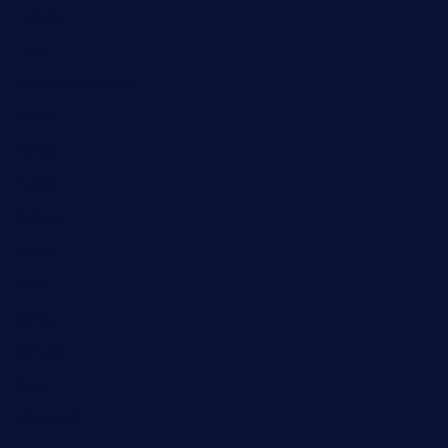
Lokales
Lyrik
Mariengymnasium
Natur
Poesie
Politik
Religion
Schule
Sport
Studium
Technik
Tiere
Wirtschaft