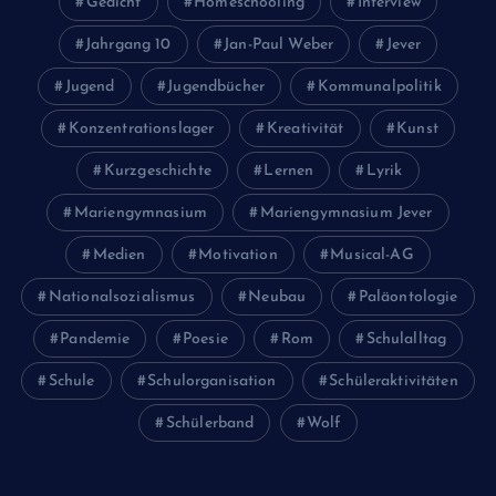
Gedicht
Homeschooling
Interview
Jahrgang 10
Jan-Paul Weber
Jever
Jugend
Jugendbücher
Kommunalpolitik
Konzentrationslager
Kreativität
Kunst
Kurzgeschichte
Lernen
Lyrik
Mariengymnasium
Mariengymnasium Jever
Medien
Motivation
Musical-AG
Nationalsozialismus
Neubau
Paläontologie
Pandemie
Poesie
Rom
Schulalltag
Schule
Schulorganisation
Schüleraktivitäten
Schülerband
Wolf