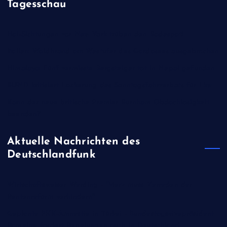
Tagesschau
Hai-Sichtungen vor New York trüben den Badespaß
Italien: Waldbrand am Westufer des Gardasees ausgebrochen
Himalaya: Fünf vermisste Bergsteiger tot in Nepal gefunden
BUND kritisiert Lockerung des Sonntagsfahrverbots für Lkw
Kann der neue britische Premier Burnham Obdachlosigkeit
beenden?
Aktuelle Nachrichten des
Deutschlandfunk
Wirtschaftsweiser Werding - "Merz muss Zerreden der
Rentenreform verhindern"
Geplante PKK-Amnestie in Türkei - Bundestagsvizepräsident
Ramelow fordert Regelungen auch in Deutschland