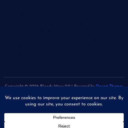
Ceuta-Andrang - EU fordert von Meta und Tiktok Vorgehen
gegen Falschinformationen
Medienbericht - Bundesfinanzminister Klingbeil will
Steuerfreibeträge für Vereine senken
Instagram und TikTok - Social Media: Sicherer Raum für
Minderjährige gefordert, Kinderärzte-Verband sieht
"Elternversagen"
Copyright © 2026 Bloody Mary 2.0 | Powered by
Desert Themes
Back to Top