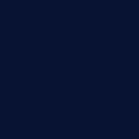
Gesellschaft
Gesundheit
Halloween
Humor
Jugend
Landwirtschaft
Lokales
Lyrik
Mariengymnasium
Natur
Poesie
Politik
Religion